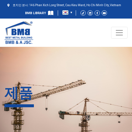
호치민 본사: 146 Phan Xich Long Street, Cau Kieu Ward, Ho Chi Minh City, Vietnam
BMB LIBRARY
제품