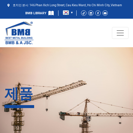
호치민 본사: 146 Phan Xich Long Street, Cau Kieu Ward, Ho Chi Minh City, Vietnam
BMB LIBRARY
제품