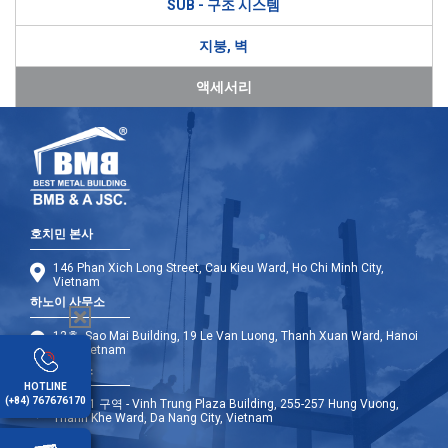
SUB - 구조 시스템
지붕, 벽
액세서리
호치민 본사
146 Phan Xich Long Street, Cau Kieu Ward, Ho Chi Minh City,
Vietnam
하노이 사무소
12층, Sao Mai Building, 19 Le Van Luong, Thanh Xuan Ward, Hanoi
City, Vietnam
다낭 사무소
HOTLINE
(+84) 767676170
9층 - A1 구역 - Vinh Trung Plaza Building, 255-257 Hung Vuong,
Thanh Khe Ward, Da Nang City, Vietnam