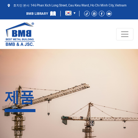
호치민 본사: 146 Phan Xich Long Street, Cau Kieu Ward, Ho Chi Minh City, Vietnam
BMB LIBRARY
제품