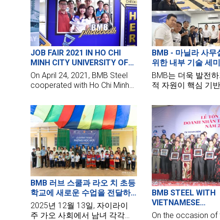
JOB FAIR 2021 IN HO CHI
BMB - 마닐라 사
MINH CITY UNIVERSITY OF
위한 내부 기술 세미
TECHNOLOGY - VNU HCMC
필리핀
On April 24, 2021, BMB Steel
BMB는 더욱 발전하
cooperated with Ho Chi Minh
적 자원이 핵심 기
City University of Technology
을 이해하고 있습니
to all Faculty of Civil
항상 인적 자원에 
Engineering students to learn
배우고 함양하는 것
more about vacancies at BMB
게 생각합니다. 내
통해 BMB 직원들이
업을 지원하기 위해
으로 스스로를 업
바랍니다.
BMB 러브 스쿨과 라오 치 초등
학교에 새로운 수업을 전달하
BMB STEEL WITH
는 여정
VIETNAMESE
2025년 12월 13일, 자이라이
BUSINESSMEN'S 
주 가오 사회에서 남녀 각각의
On the occasion of 