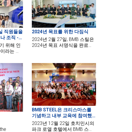
무실 직원들을
2024년 목표를 위한 다짐식
나 조직 -
2024년 2월 27일, BMB 스틸은
기 위해 인
2024년 목표 서명식을 완료했
반이라는 것
습니다. 이 행사는 BMB 스틸 회
다. 그래서
사 회의실에서 열렸으며, 회사
대한 지식을
의 이사회 및 각 부서의 부서장,
을 중요하
모든 지사장 및 모든 BMB 스틸
부 세미나를
직원이 참석했습니다.
 미래의 작
 많은 지식
데이트하기를
BMB STEEL은 크리스마스를
기념하고 내부 교육에 참여했
습니다
2023년 12월 22일 호치민시의
DAY
파크 로열 호텔에서 BMB 스틸
the