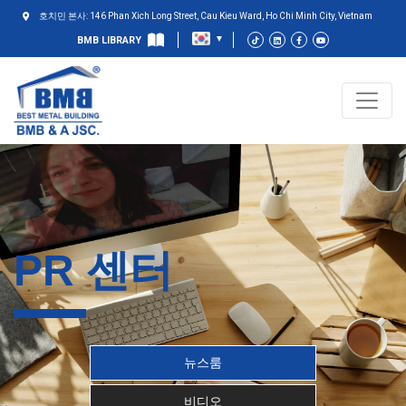
호치민 본사: 146 Phan Xich Long Street, Cau Kieu Ward, Ho Chi Minh City, Vietnam
BMB LIBRARY
PR 센터
뉴스룸
비디오