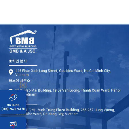
호치민 본사
146 Phan Xich Long Street, Cau Kieu Ward, Ho Chi Minh City,
Vietnam
하노이 사무소
12층, Sao Mai Building, 19 Le Van Luong, Thanh Xuan Ward, Hanoi
City, Vietnam
다낭 사무소
HOTLINE
(+84) 767676170
9층 - A1 구역 - Vinh Trung Plaza Building, 255-257 Hung Vuong,
Thanh Khe Ward, Da Nang City, Vietnam
해외 사무소