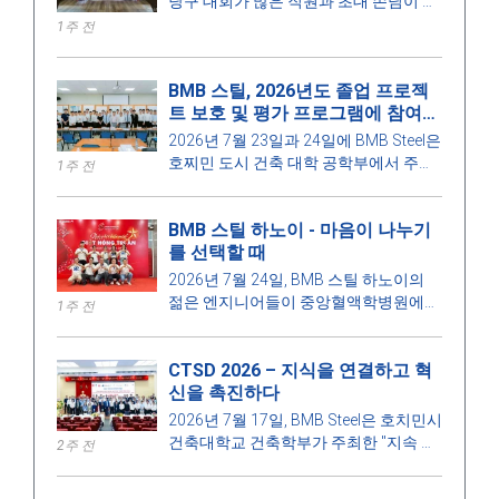
당구 대회가 많은 직원과 초대 손님이 참
석한 가운데 활기찬 분위기 속에서 열렸
1주 전
습니다.
BMB 스틸, 2026년도 졸업 프로젝
트 보호 및 평가 프로그램에 참여하
다.
2026년 7월 23일과 24일에 BMB Steel은
호찌민 도시 건축 대학 공학부에서 주관
1주 전
하는 2026년도 건축 공학 및 건설 관리
졸업 작품 보호 및 평가 프로그램에 참여
BMB 스틸 하노이 - 마음이 나누기
했습니다. 이는 학교와 기업 간의 유대감
를 선택할 때
을 강화하고, 건설 산업의 발전 요구에 부
응하여 교육의 질을 높이는 의미 있는 활
2026년 7월 24일, BMB 스틸 하노이의
동입니다.
젊은 엔지니어들이 중앙혈액학병원에서
1주 전
자발적인 헌혈 프로그램에 참여하여 인
도적 정신과 공동체에 대한 책임감을 전
CTSD 2026 – 지식을 연결하고 혁
파하는 데 기여했습니다.
신을 촉진하다
2026년 7월 17일, BMB Steel은 호치민시
건축대학교 건축학부가 주최한 "지속 가
2주 전
능한 발전을 위한 건축 기술 -
Construction Technologies for