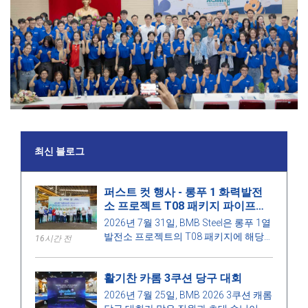
최신 블로그
퍼스트 컷 행사 - 롱푸 1 화력발전
소 프로젝트 T08 패키지 파이프랙
구조 가공 시작
2026년 7월 31일, BMB Steel은 롱푸 1열
발전소 프로젝트의 T08 패키지에 해당
16시간 전
하는 파이프랙 구조물에 대한 첫 컷 기념
식을 개최했습니다.
활기찬 카롬 3쿠션 당구 대회
2026년 7월 25일, BMB 2026 3쿠션 캐롬