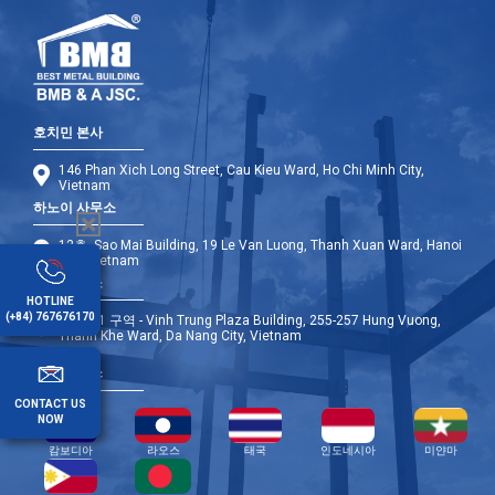
호치민 본사
146 Phan Xich Long Street, Cau Kieu Ward, Ho Chi Minh City,
Vietnam
하노이 사무소
12층, Sao Mai Building, 19 Le Van Luong, Thanh Xuan Ward, Hanoi
City, Vietnam
다낭 사무소
HOTLINE
(+84) 767676170
9층 - A1 구역 - Vinh Trung Plaza Building, 255-257 Hung Vuong,
Thanh Khe Ward, Da Nang City, Vietnam
해외 사무소
CONTACT US
NOW
캄보디아
라오스
태국
인도네시아
미얀마