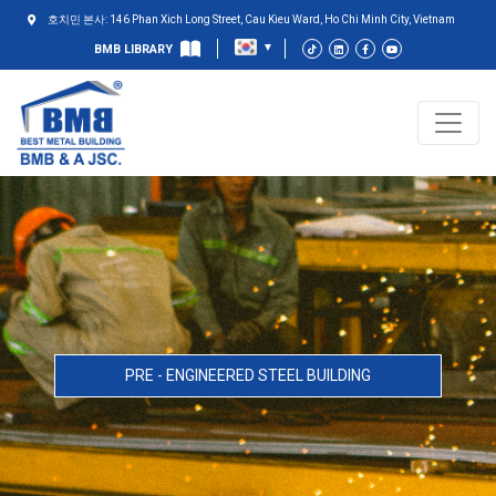
호치민 본사: 146 Phan Xich Long Street, Cau Kieu Ward, Ho Chi Minh City, Vietnam
BMB LIBRARY
PRE - ENGINEERED STEEL BUILDING