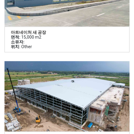
아트네이처 새 공장
면적:
15,000 m2
소유자:
위치:
Other