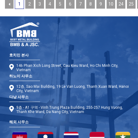
1
2
3
4
5
6
7
8
9
10
24
25
호치민 본사
146 Phan Xich Long Street, Cau Kieu Ward, Ho Chi Minh City,
Vietnam
하노이 사무소
12층, Sao Mai Building, 19 Le Van Luong, Thanh Xuan Ward, Hanoi
City, Vietnam
다낭 사무소
9층 - A1 구역 - Vinh Trung Plaza Building, 255-257 Hung Vuong,
Thanh Khe Ward, Da Nang City, Vietnam
해외 사무소