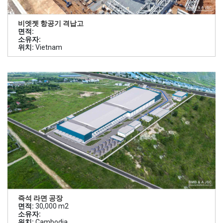
비엣젯 항공기 격납고
면적:
소유자:
위치:
Vietnam
즉석 라면 공장
면적:
30,000 m2
소유자:
위치:
Cambodia