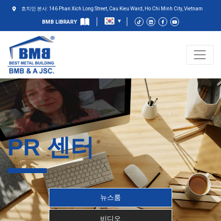
호치민 본사: 146 Phan Xich Long Street, Cau Kieu Ward, Ho Chi Minh City, Vietnam
BMB LIBRARY
PR 센터
뉴스룸
비디오