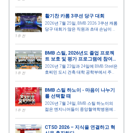
하는 파이프랙 구조물에 대한 첫 컷 기념
식을 개최했습니다.
활기찬 카롬 3쿠션 당구 대회
2026년 7월 25일, BMB 2026 3쿠션 캐롬
당구 대회가 많은 직원과 초대 손님이 참
석한 가운데 활기찬 분위기 속에서 열렸
1주 전
습니다.
BMB 스틸, 2026년도 졸업 프로젝
트 보호 및 평가 프로그램에 참여하
다.
2026년 7월 23일과 24일에 BMB Steel은
호찌민 도시 건축 대학 공학부에서 주관
1주 전
하는 2026년도 건축 공학 및 건설 관리
졸업 작품 보호 및 평가 프로그램에 참여
BMB 스틸 하노이 - 마음이 나누기
했습니다. 이는 학교와 기업 간의 유대감
를 선택할 때
을 강화하고, 건설 산업의 발전 요구에 부
응하여 교육의 질을 높이는 의미 있는 활
2026년 7월 24일, BMB 스틸 하노이의
동입니다.
젊은 엔지니어들이 중앙혈액학병원에서
1주 전
자발적인 헌혈 프로그램에 참여하여 인
도적 정신과 공동체에 대한 책임감을 전
CTSD 2026 – 지식을 연결하고 혁
파하는 데 기여했습니다.