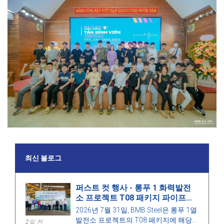
최신 블로그
퍼스트 컷 행사 - 롱푸 1 화력발전
소 프로젝트 T08 패키지 파이프랙
구조 가공 시작
2026년 7월 31일, BMB Steel은 롱푸 1열
발전소 프로젝트의 T08 패키지에 해당
2일 전