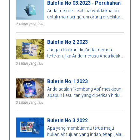
Buletin No 03.2023 - Perubahan
Anda memiliki lebih banyak kekuatan
Finished
Error
untuk mempengaruhi orang di sekitar
Anda dan membiarkan mereka melihat
2 tahun yang lalu
nilai di balik pendapat Anda hanya
dengan menjalani kebenaran Anda.
Buletin No 2.2023
Orang lebih cenderung belajar dengan
melihat contoh konsisten Anda
Jangan biarkan diri Anda merasa
daripada mereka belajar dengan
tertekan, jika Anda merasa Anda tidak
mendengar pendapat Anda.
layak mendapatkan apa yang Anda
3 tahun yang lalu
inginkan, kemungkinan besar Anda
lebih berharga daripada yang Anda
Buletin No 1.2023
pikirkan.
Anda adalah 'Kembang Api' meskipun
apapun kesulitan yang diberikan hidup,
kita tidak boleh berhenti mencoba.
3 tahun yang lalu
Yang kita butuhkan hanyalah memberi
diri kita sebuah kesempatan, dan
Buletin No 3.2022
manfaat dari itu bisa mengejutkan
semua orang. Anda adalah diri Anda
Apa yang membuatmu terus maju
sendiri, dan orang itu luar biasa dengan
bukanlah tujuan yang indah, tetapi jalan
cara Anda sendiri. Segala sesuatu