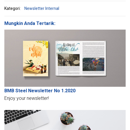
sebenarnya.Bergerak kreatif dan
Kategori:
Newsletter Internal
temukan setiap cara yang mungkin
untuk mengatasi tantangan yang kita
Mungkin Anda Tertarik:
hadapi di sepanjang jalan.Tetap
optimis.Matang atau tidak, itu
tergantung pada diri kita sendiri.
BMB Steel Newsletter No 1.2020
Enjoy your newsletter!