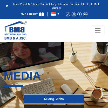
Kantor Pusat: 146 Jalan Phan Xich Long, Kelurahan Cau Kieu, Kota Ho Chi Minh,
Vietnam
BMB LIBRARY
MEDIA
Ruang Berita