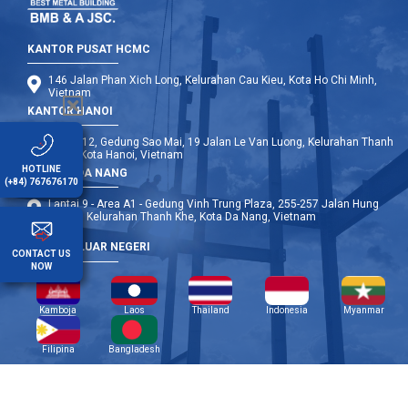
KANTOR PUSAT HCMC
146 Jalan Phan Xich Long, Kelurahan Cau Kieu, Kota Ho Chi Minh,
Vietnam
KANTOR HANOI
Lantai 12, Gedung Sao Mai, 19 Jalan Le Van Luong, Kelurahan Thanh
Xuan, Kota Hanoi, Vietnam
HOTLINE
KANTOR DA NANG
(+84) 767676170
Lantai 9 - Area A1 - Gedung Vinh Trung Plaza, 255-257 Jalan Hung
Vuong, Kelurahan Thanh Khe, Kota Da Nang, Vietnam
CABANG LUAR NEGERI
CONTACT US
NOW
Kamboja
Laos
Thailand
Indonesia
Myanmar
Filipina
Bangladesh