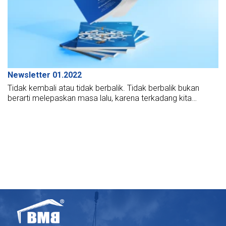
Newsletter 01.2022
Tidak kembali atau tidak berbalik. Tidak berbalik bukan
berarti melepaskan masa lalu, karena terkadang kita
mengunjungi masa lalu untuk termotivasi olehnya. Tidak
kembali atau melihat ke depan. Melihat ke depan adalah
membuka halaman baru dalam hidup kita dan menulis lebih
banyak tonggak untuk bab-bab berikutnya. Tidak kembali
adalah melihat lurus ke depan dan meninggalkan kegelapan
di belakang.