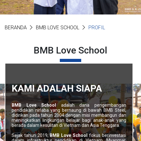
BERANDA
BMB LOVE SCHOOL
PROFIL
BMB Love School
KAMI ADALAH SIAPA
BMB Love School
adalah dana pengembangan
pendidikan nirlaba yang bernaung di bawah BMB Steel,
didirikan pada tahun 2004 dengan misi membangun dan
meningkatkan lingkungan belajar bagi anak-anak yang
berada dalam kesulitan di Vietnam dan Asia Tenggara.
Sejak tahun 2019,
BMB Love School
fokus berinvestasi
dalam infrastruktur pendidikan di Vietnam, Myanmar,