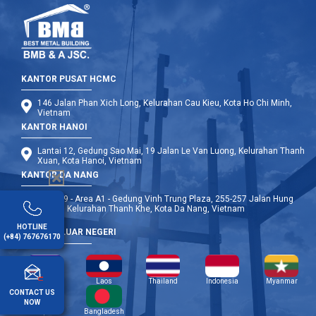
KANTOR PUSAT HCMC
146 Jalan Phan Xich Long, Kelurahan Cau Kieu, Kota Ho Chi Minh,
Vietnam
KANTOR HANOI
Lantai 12, Gedung Sao Mai, 19 Jalan Le Van Luong, Kelurahan Thanh
Xuan, Kota Hanoi, Vietnam
KANTOR DA NANG
Lantai 9 - Area A1 - Gedung Vinh Trung Plaza, 255-257 Jalan Hung
Vuong, Kelurahan Thanh Khe, Kota Da Nang, Vietnam
HOTLINE
CABANG LUAR NEGERI
(+84) 767676170
Kamboja
Laos
Thailand
Indonesia
Myanmar
CONTACT US
NOW
Filipina
Bangladesh