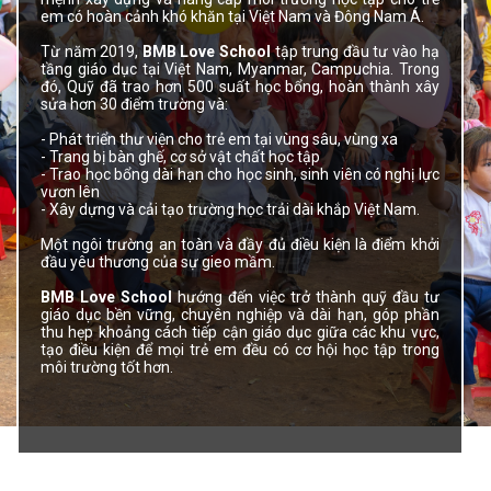
em có hoàn cảnh khó khăn tại Việt Nam và Đông Nam Á.
Từ năm 2019,
BMB Love School
tập trung đầu tư vào hạ
tầng giáo dục tại Việt Nam, Myanmar, Campuchia. Trong
đó, Quỹ đã trao hơn 500 suất học bổng, hoàn thành xây
sửa hơn 30 điểm trường và:
- Phát triển thư viện cho trẻ em tại vùng sâu, vùng xa
- Trang bị bàn ghế, cơ sở vật chất học tập
- Trao học bổng dài hạn cho học sinh, sinh viên có nghị lực
vươn lên
- Xây dựng và cải tạo trường học trải dài khắp Việt Nam.
Một ngôi trường an toàn và đầy đủ điều kiện là điểm khởi
đầu yêu thương của sự gieo mầm.
BMB Love School
hướng đến việc trở thành quỹ đầu tư
giáo dục bền vững, chuyên nghiệp và dài hạn, góp phần
thu hẹp khoảng cách tiếp cận giáo dục giữa các khu vực,
tạo điều kiện để mọi trẻ em đều có cơ hội học tập trong
môi trường tốt hơn.