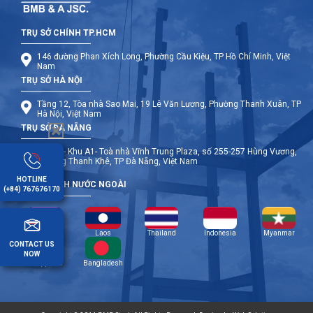
TRỤ SỞ CHÍNH TP.HCM
146 đường Phan Xích Long, Phường Cầu Kiệu, TP Hồ Chí Minh, Việt
Nam
TRỤ SỞ HÀ NỘI
Tầng 12, Tòa nhà Sao Mai, 19 Lê Văn Lương, Phường Thanh Xuân, TP
Hà Nội, Việt Nam
TRỤ SỞ ĐÀ NẴNG
Tầng 9- Khu A1- Toà nhà Vĩnh Trung Plaza, số 255-257 Hùng Vương,
Phường Thanh Khê, TP Đà Nẵng, Việt Nam
HOTLINE
CHI NHÁNH NƯỚC NGOÀI
(+84) 767676170
Cambodia
Laos
Thailand
Indonesia
Myanmar
CONTACT US
NOW
Philippines
Bangladesh