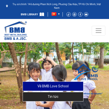
Trụ sở chính: 146 đường Phan Xích Long, Phường Cầu Kiệu, TP Hồ Chí Minh, Việt
Nam
BMB LIBRARY
Về BMB Love School
“A Strong Foundation for Dreams”
Tin tức