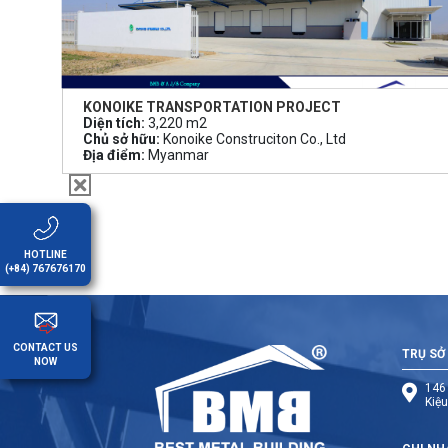
KONOIKE TRANSPORTATION PROJECT
Diện tích:
3,220 m2
Chủ sở hữu:
Konoike Construciton Co., Ltd
Địa điểm:
Myanmar
HOTLINE
(+84) 767676170
CONTACT US
TRỤ SỞ
NOW
146
Kiệu