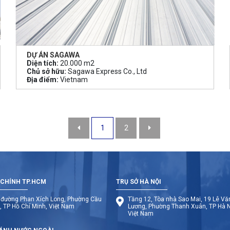
DỰ ÁN SAGAWA
Diện tích:
20.000 m2
Chủ sở hữu:
Sagawa Express Co., Ltd
Địa điểm:
Vietnam
1
2
 CHÍNH TP.HCM
TRỤ SỞ HÀ NỘI
 đường Phan Xích Long, Phường Cầu
Tầng 12, Tòa nhà Sao Mai, 19 Lê Vă
, TP Hồ Chí Minh, Việt Nam
Lương, Phường Thanh Xuân, TP Hà N
Việt Nam