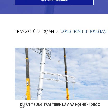
KẾT CẤU TIÊU BIỂU
TRANG CHỦ
DỰ ÁN
CÔNG TRÌNH THƯƠNG MẠI
DỰ ÁN TRUNG TÂM TRIỂN LÃM VÀ HỘI NGHỊ QUỐC