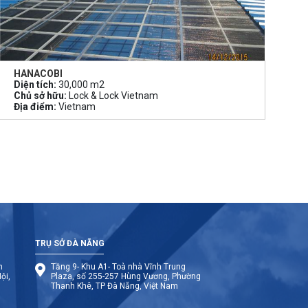
HANACOBI
Diện tích:
30,000 m2
Chủ sở hữu:
Lock & Lock Vietnam
Địa điểm:
Vietnam
TRỤ SỞ ĐÀ NẴNG
n
Tầng 9- Khu A1- Toà nhà Vĩnh Trung
ội,
Plaza, số 255-257 Hùng Vương, Phường
Thanh Khê, TP Đà Nẵng, Việt Nam