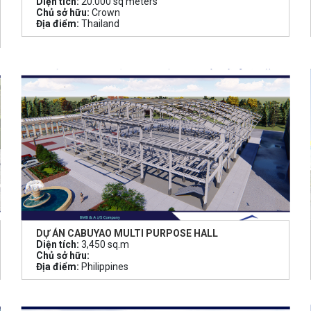
Diện tích:
20.000 sq meters
Chủ sở hữu:
Crown
Địa điểm:
Thailand
DỰ ÁN CABUYAO MULTI PURPOSE HALL
Diện tích:
3,450 sq.m
Chủ sở hữu:
Địa điểm:
Philippines