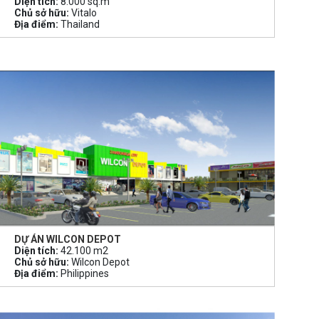
Diện tích:
8.000 sq.m
Chủ sở hữu:
Vitalo
Địa điểm:
Thailand
DỰ ÁN WILCON DEPOT
Diện tích:
42.100 m2
Chủ sở hữu:
Wilcon Depot
Địa điểm:
Philippines