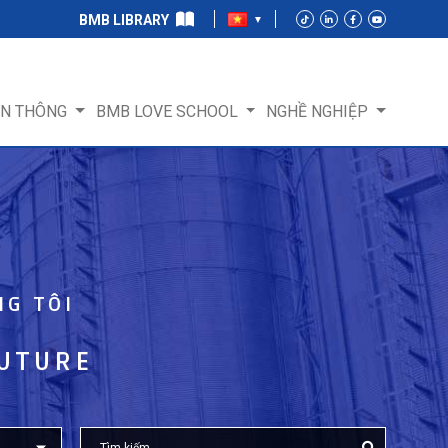
BMB LIBRARY
ỀN THÔNG
BMB LOVE SCHOOL
NGHỀ NGHIỆP
NG TÔI
FUTURE