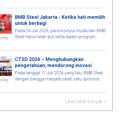
perlindungan dan penilaian proyek akhir Sarjana
Teknik Sipil dan Sarjana Manajemen Konstruksi
tahun 2026 yang diselenggarakan oleh Fakultas
BMB Steel Jakarta - Ketika hati memilih
Teknik, Universitas Arsitektur TP. Ho Chi Minh. Ini
untuk berbagi
adalah kegiatan yang bermakna untuk
Pada 24 Juli 2026, para insinyur muda dari BMB
meningkatkan keterikatan antara institusi
Steel Hanoi telah ikut serta dalam program
pendidikan dan perusahaan, sekaligus
 yang
donor darah sukarela di Rumah Sakit
berkontribusi untuk meningkatkan kualitas
Hematologi Pusat, berkontribusi untuk
pendidikan, memenuhi kebutuhan
menyebarkan semangat kemanusiaan dan
pengembangan sektor konstruksi.
CTSD 2026 – Menghubungkan
tanggung jawab terhadap masyarakat.
pengetahuan, mendorong inovasi
Pada tanggal 17 Juli 2026 yang lalu, BMB Steel
dengan bangga menjadi salah satu sponsor
 yang
dari Seminar Ilmiah "Teknologi Konstruksi untuk
Pembangunan Berkelanjutan – Construction
Technologies for Sustainable Development
Lihat lebih banyak >
2026 (CTSD 2026)", yang diselenggarakan oleh
Jurusan Teknik Sipil, Universitas Arsitektur Kota
Ho Chi Minh.