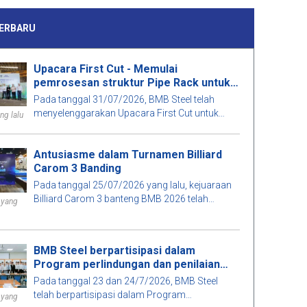
ERBARU
Upacara First Cut - Memulai
pemrosesan struktur Pipe Rack untuk
paket tender T08, proyek Pembangkit
Pada tanggal 31/07/2026, BMB Steel telah
Listrik Tenaga Uap Long Phú 1
menyelenggarakan Upacara First Cut untuk
ng lalu
bagian struktur Pipe Rack dari paket tender T08,
proyek Pembangkit Listrik Tenaga Panas Long
Antusiasme dalam Turnamen Billiard
Phú 1.
Carom 3 Banding
Pada tanggal 25/07/2026 yang lalu, kejuaraan
Billiard Carom 3 banteng BMB 2026 telah
 yang
berlangsung dalam suasana meriah dengan
partisipasi banyak staf dan tamu.
BMB Steel berpartisipasi dalam
Program perlindungan dan penilaian
proyek kelulusan 2026
Pada tanggal 23 dan 24/7/2026, BMB Steel
telah berpartisipasi dalam Program
 yang