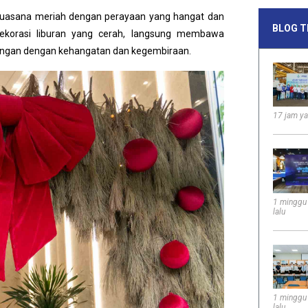
n suasana meriah dengan perayaan yang hangat dan
BLOG T
ekorasi liburan yang cerah, langsung membawa
uangan dengan kehangatan dan kegembiraan.
17 jam ya
1 minggu
lalu
1 minggu
lalu