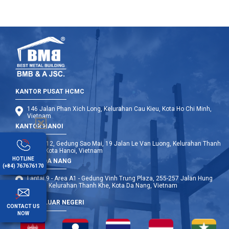
Finished
Error
KANTOR PUSAT HCMC
146 Jalan Phan Xich Long, Kelurahan Cau Kieu, Kota Ho Chi Minh,
Vietnam
KANTOR HANOI
Lantai 12, Gedung Sao Mai, 19 Jalan Le Van Luong, Kelurahan Thanh
Xuan, Kota Hanoi, Vietnam
HOTLINE
KANTOR DA NANG
(+84) 767676170
Lantai 9 - Area A1 - Gedung Vinh Trung Plaza, 255-257 Jalan Hung
Vuong, Kelurahan Thanh Khe, Kota Da Nang, Vietnam
CABANG LUAR NEGERI
CONTACT US
NOW