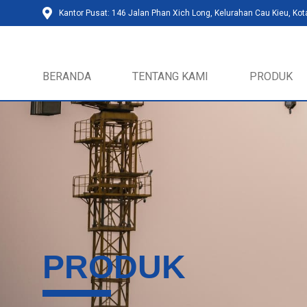
Kantor Pusat: 146 Jalan Phan Xich Long, Kelurahan Cau Kieu, Kot
BERANDA
TENTANG KAMI
PRODUK
PRODUK