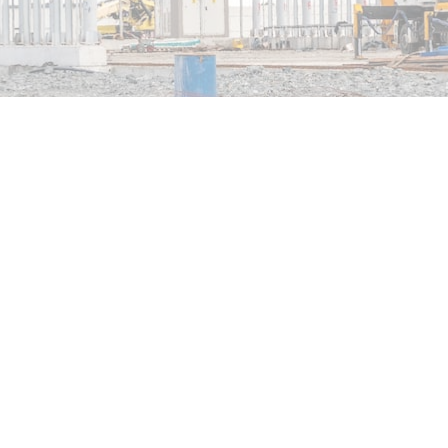
ミン本社
ハノイオフィス
 Phan Xich Long通り, Cau Kieu区, ホ
12階, Sao Maiビル, 19 Le Van Luong
ミン市, ベトナム
Thanh Xuan区, ハノイ市, ベトナム
フィス
ジア
ラオス
タイ
インドネシア
ミャ
Copyright © 2014 BMB Steel. All Rights Reserved. Design by Web Solution