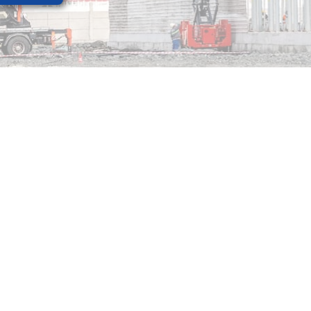
ホーチ
146
ーチ
海外オ
カンボ