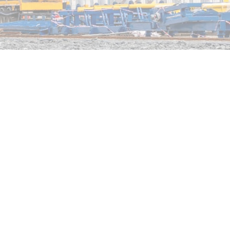
ダナンオフィス
,
9階 - A1エリア - Vinh Trung Plazaビル,
255-257 Hung Vuong, Thanh Khe区, ダナ
ン市, ベトナム
ンマー
フィリピン
バングラデシュ