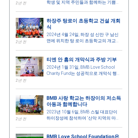
학생 및 지역 주민들과 함께하는 기쁨을
2년 전
가지고 바사 코뮌 초등학교(고이 흐레 포
인트)의 개교식에 참석했습니다.
하장주 탕로이 초등학교 건설 개회
식
2024년 4월 24일, 하장 성 신만 구 남신
면에 위치한 탕 로이 초등학교의 개교식
2년 전
이 열렸으며, 많은 교사, 학생, 학교의 학
생들 및 BMB 사랑 학교 재단의 대표들이
티엔 안 홈의 개막식과 주방 기부
참석했습니다.
2024년 1월 31일, BMB Love School
Charity Fund는 성공적으로 개막식 행사
를 조직하고 투덕 시의 티엔 안 보호소에
2년 전
있는 노인을 위한 주방을 후원했습니다.
BMB 사랑 학교는 하장이의 저소득
아동과 함께합니다
2023년 10월 6일, BMB 스틸 대표단이
하이장성에 참석하여 '산악 지역의 마음
2년 전
을 따뜻하게 하기' 프로그램을 계속 진행
하고 완료했습니다. 이번에는 하이장성
BMB Love School Foundation은
신만구에 있는 탕로이 학교 건설 자금 서