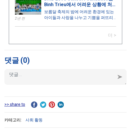
Binh Trieu에서 어려운 상황에 처
명식에 참여하고 수이타우 학교 개교식
한 아동을 위해 "아이들을 위한 기
에 참석하기 위해 왔습니다.
보름달 축제의 밤에 어려운 환경에 있는
쁨" 프로그램을 조직합니다.
아이들과 사랑을 나누고 기쁨을 퍼뜨리
2년 전
기 위해, 2023년 9월 28일 BMB 사랑 학
교 재단은 "아이들을 위한 기쁨" 프로그
더 >
램에서 200개 이상의 선물을 빈츄에서
공부하는 아이들에게 전달하며 임무를
마쳤습니다.
댓글
(0)
>> share to
카테고리:
사회 활동