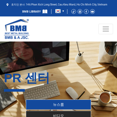
호치민 본사: 146 Phan Xich Long Street, Cau Kieu Ward, Ho Chi Minh City, Vietnam
BMB LIBRARY
PR 센터
뉴스룸
비디오