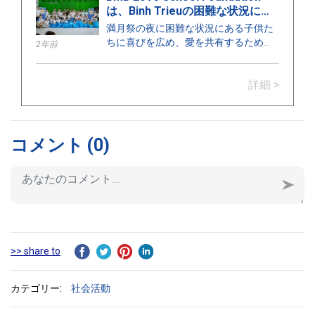
は、Binh Trieuの困難な状況にあ
校の建設資金署名式とスオイタウ学校
る子供たちのために「Joy for
の開校式に参加するためにやってきま
満月祭の夜に困難な状況にある子供た
Children」というプログラムを開
した。
ちに喜びを広め、愛を共有するため
2年前
催しています。
に、2023年9月28日にBMBラブスクー
ル財団は「子供たちのための喜び」プ
詳細 >
ログラムでの使命を完了し、ツーデュ
ク区のビンチューで勉強している子供
たちに200以上の贈り物を贈りまし
た。
コメント
(0)
>> share to
カテゴリー:
社会活動