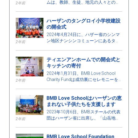
ムは、教師、生徒、地元の人々との喜
2年前
びをもって、バサコム小学校（ゴイ・
フレ・ポイント）の開校式に出席しま
ハーザンのタングロイ小学校建設
した。
の開会式
2024年4月24日に、ハザー省のシンマ
ン地区ナンシンコミューンにあるタン
2年前
グロイ小学校の就任式が開催され、多
くの教師、学生および学校の生徒、
ティエンアンホームでの開会式と
BMBラブスクール財団の代表者が出席
キッチンの寄付
しました。
2024年1月31日、BMB Love School
Charity Fundは成功裏にセレモニーを
2年前
開催し、トゥドゥック市にあるティエ
ン・アンシェルターの高齢者向けのキ
BMB Love Schoolはハーザンの恵
ッチンを支援しました。
まれない子供たちを支援します
2023年10月6日、BMBスチールの代表
団はハーザン省に出席し、「山岳地域
2年前
の心を温める」というプログラムを継
続し、完了しました。今回は、ハーザ
BMB Love School Foundation
ン省の新マン地区にあるタングロイ学