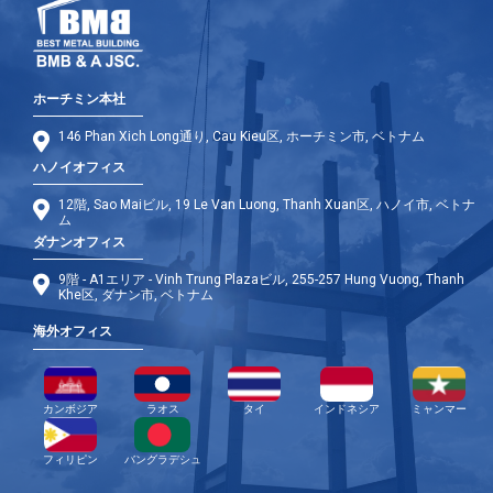
ホーチミン本社
146 Phan Xich Long通り, Cau Kieu区, ホーチミン市, ベトナム
ハノイオフィス
12階, Sao Maiビル, 19 Le Van Luong, Thanh Xuan区, ハノイ市, ベトナ
ム
ダナンオフィス
9階 - A1エリア - Vinh Trung Plazaビル, 255-257 Hung Vuong, Thanh
Khe区, ダナン市, ベトナム
海外オフィス
カンボジア
ラオス
タイ
インドネシア
ミャンマー
フィリピン
バングラデシュ