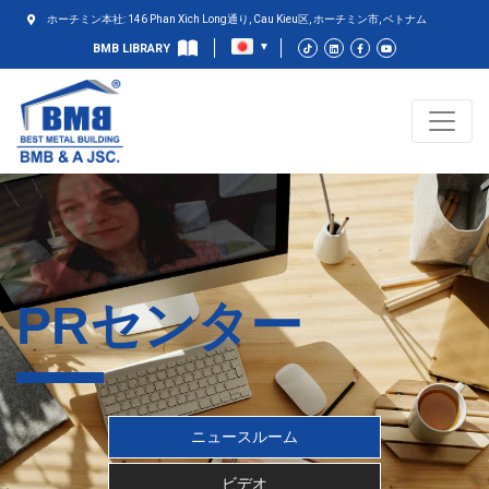
ホーチミン本社: 146 Phan Xich Long通り, Cau Kieu区, ホーチミン市, ベトナム
BMB LIBRARY
PRセンター
ニュースルーム
ビデオ