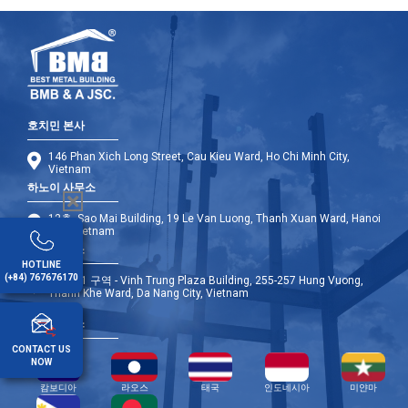
호치민 본사
146 Phan Xich Long Street, Cau Kieu Ward, Ho Chi Minh City,
Vietnam
하노이 사무소
12층, Sao Mai Building, 19 Le Van Luong, Thanh Xuan Ward, Hanoi
City, Vietnam
다낭 사무소
HOTLINE
(+84) 767676170
9층 - A1 구역 - Vinh Trung Plaza Building, 255-257 Hung Vuong,
Thanh Khe Ward, Da Nang City, Vietnam
해외 사무소
CONTACT US
NOW
캄보디아
라오스
태국
인도네시아
미얀마