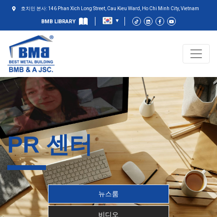
호치민 본사: 146 Phan Xich Long Street, Cau Kieu Ward, Ho Chi Minh City, Vietnam
BMB LIBRARY
PR 센터
뉴스룸
비디오