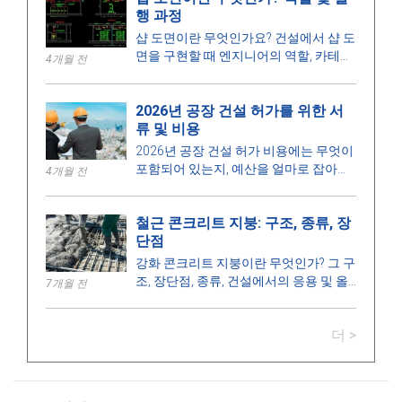
행 과정
샵 도면이란 무엇인가요? 건설에서 샵 도
면을 구현할 때 엔지니어의 역할, 카테고
4개월 전
리, 설계 과정, 요구 사항에 대해 알아보
세요.
2026년 공장 건설 허가를 위한 서
류 및 비용
2026년 공장 건설 허가 비용에는 무엇이
포함되어 있는지, 예산을 얼마로 잡아야
4개월 전
하는지, 처리 시간은 얼마나 걸리는지, 그
리고 허가를 발급하는 권한은 어느 기관
철근 콘크리트 지붕: 구조, 종류, 장
인지 알아보세요.
단점
강화 콘크리트 지붕이란 무엇인가? 그 구
조, 장단점, 종류, 건설에서의 응용 및 올
7개월 전
바른 설치를 위한 주요 사항에 대해 알아
보세요.
더 >