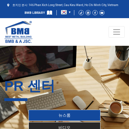
호치민 본사: 146 Phan Xich Long Street, Cau Kieu Ward, Ho Chi Minh City, Vietnam
BMB LIBRARY
PR 센터
뉴스룸
비디오