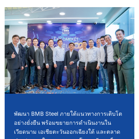
พัฒนา BMB Steel ภายใต้แนวทางการเติบโต
อย่างยั่งยืน พร้อมขยายการดำเนินงานใน
เวียดนาม เอเชียตะวันออกเฉียงใต้ และตลาด