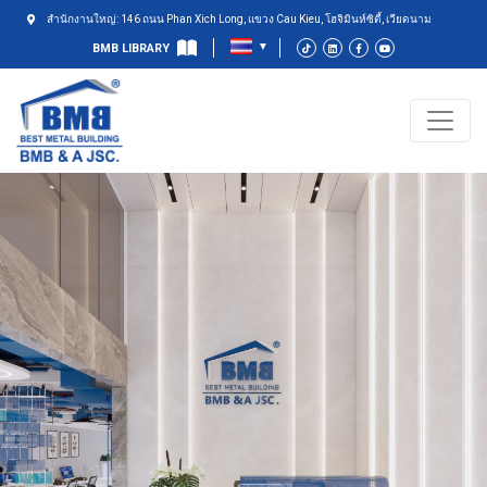
สำนักงานใหญ่: 146 ถนน Phan Xich Long, แขวง Cau Kieu, โฮจิมินห์ซิตี้, เวียดนาม
BMB LIBRARY