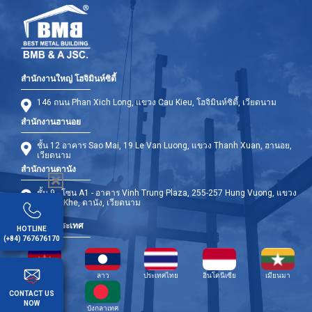
สำนักงานใหญ่ โฮจิมินห์ซิตี้
146 ถนน Phan Xich Long, แขวง Cau Kieu, โฮจิมินห์ซิตี้, เวียดนาม
สำนักงานฮานอย
ชั้น 12 อาคาร Sao Mai, 19 Le Van Luong, แขวง Thanh Xuan, ฮานอย,
เวียดนาม
สำนักงานดานัง
ชั้น 9 - โซน A1 - อาคาร Vinh Trung Plaza, 255-257 Hung Vuong, แขวง
Thanh Khe, ดานัง, เวียดนาม
สาขาต่างประเทศ
HOTLINE
(+84) 767676170
กัมพูชา
ลาว
ประเทศไทย
อินโดนีเซีย
เมียนมา
CONTACT US
NOW
ฟิลิปปินส์
บังกลาเทศ