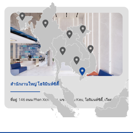
สำนักงานใหญ่ โฮจิมินห์ซิตี้
ที่อยู่: 146 ถนน Phan Xich Long, แขวง Cau Kieu, โฮจิมินห์ซิตี้, เวียดนาม