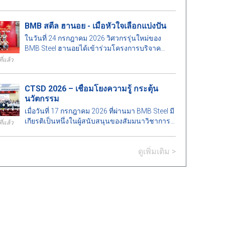
โปรเจกต์จบการศึกษาวิศวกรรมโยธาและ
วิศวกรรมการจัดการก่อสร้างประจำปี 2569 ซึ่งจัด
BMB สตีล ฮานอย - เมื่อหัวใจเลือกแบ่งปัน
โดยคณะสถาปัตยกรรมศาสตร์ มหาวิทยาลัย
สถาปัตยกรรมเมืองโฮจิมินห์ การดำเนินกิจกรรมนี้
ในวันที่ 24 กรกฎาคม 2026 วิศวกรรุ่นใหม่ของ
มีความหมายเพื่อสร้างความสัมพันธ์ระหว่าง
BMB Steel ฮานอยได้เข้าร่วมโครงการบริจาค
สถาบันการศึกษาและภาคธุรกิจ รวมทั้งเป็นการ
เลือดอาสาที่โรงพยาบาลโลหิตวิทยากลาง ซึ่งมี
ี่แล้ว
ช่วยยกระดับคุณภาพการศึกษาเพื่อตอบสนองความ
ส่วนช่วยในการกระจายจิตวิญญาณแห่งความรัก
ต้องการพัฒนาของอุตสาหกรรมก่อสร้าง.
และความรับผิดชอบต่อสังคม.
CTSD 2026 – เชื่อมโยงความรู้ กระตุ้น
นวัตกรรม
เมื่อวันที่ 17 กรกฎาคม 2026 ที่ผ่านมา BMB Steel มี
เกียรติเป็นหนึ่งในผู้สนับสนุนของสัมมนาวิชาการ
ี่แล้ว
"เทคโนโลยีก่อสร้างเพื่อการพัฒนาอย่างยั่งยืน –
Construction Technologies for Sustainable
ดูเพิ่มเติม >
Development 2026 (CTSD 2026)" ซึ่งจัดโดยภาค
วิชาวิศวกรรมโยธา มหาวิทยาลัยสถาปัตยกรรม
เมืองโฮจิมินห์.