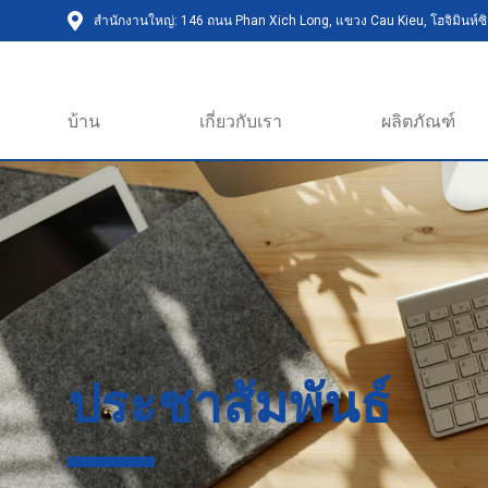
สำนักงานใหญ่: 146 ถนน Phan Xich Long, แขวง Cau Kieu, โฮจิมินห์ซิต
บ้าน
เกี่ยวกับเรา
ผลิตภัณฑ์
ประชาสัมพันธ์