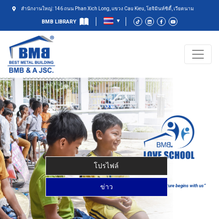
สำนักงานใหญ่: 146 ถนน Phan Xich Long, แขวง Cau Kieu, โฮจิมินห์ซิตี้, เวียดนาม
BMB LIBRARY
โปรไฟล์
ข่าว
“Together your future begins with us”