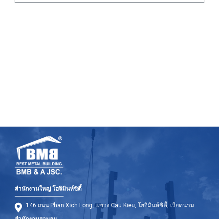
สำนักงานใหญ่ โฮจิมินห์ซิตี้
146 ถนน Phan Xich Long, แขวง Cau Kieu, โฮจิมินห์ซิตี้, เวียดนาม
สำนักงานฮานอย