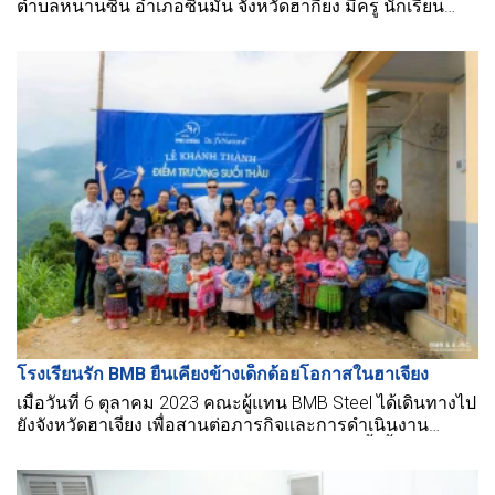
ตำบลหนานซิน อำเภอซินมัน จังหวัดฮากียง มีครู นักเรียน
และผู้แทนจากมูลนิธิ BMB Love School มาร่วมงานกันอย่าง
มากมาย
โรงเรียนรัก BMB ยืนเคียงข้างเด็กด้อยโอกาสในฮาเจียง
เมื่อวันที่ 6 ตุลาคม 2023 คณะผู้แทน BMB Steel ได้เดินทางไป
ยังจังหวัดฮาเจียง เพื่อสานต่อภารกิจและการดำเนินงาน
โครงการ "อุ่นหัวใจในภูมิภาคเทือกเขา" โดยครั้งนี้ได้เข้าร่วม
ในพิธีลงนามการสนับสนุนเพื่อสร้างโรงเรียนธังลอยและเปิด
โรงเรียนซุยเทาในอำเภอซินมัน จังหวัดฮาเจียง