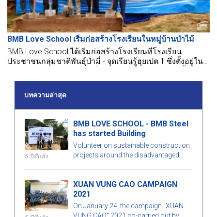
BMB Love School เริ่มก่อสร้างโรงเรียนในหมู่บ้านป่าไม้
BMB Love School ได้เริ่มก่อสร้างโรงเรียนที่โรงเรียน
ประชาชนกลุ่มชาติพันธุ์ป่ามี่ - จุดเรียนรู้ฮุยเปต 1 ซึ่งตั้งอยู่ใน
หมู่บ้านฮุยเปต องค์การป่ามี่ เขตเมืองมืองเงะ จังหวัดเตี้ยน
เบียน.
บทความล่าสุด
BMB LOVE SCHOOL - BMB Steel
has started Building
Volunteer on sustainable construction
projects around the disadvantaged
5 ปีที่แล้ว
area and help lay the foundations that
will set up basic infrastructure in
XUAN VUNG CAO CAMPAIGN
developing accommodation and
2021
creating good conditional education in
Dak Glei, Kontum
On January 24, the campaign "XUAN
VUNG CAO" 2021 co-carried out by