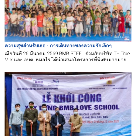
ความสุขสำหรับเธอ - การเดินทางของความรักเล็กๆ
เมื่อวันที่ 26 มีนาคม 2569 BMB STEEL ร่วมกับบริษัท TH True
Milk และ อบต. หมอไร ได้นำเสนอโครงการที่พิเศษมากมาย
ไปยังศูนย์อนุบาลหมอไร หมู่บ้านแคน แขวงควาญไก่