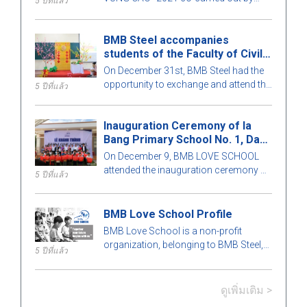
5 ปีที่แล้ว
BMB Love School with the Ho Chi Minh
City University of Technology, Ho Chi
BMB Steel accompanies
Minh City University of Architecture, the
students of the Faculty of Civil
companion of Son Dura Vietnam Co.,
Engineering
Ltd. has ended successfully.
On December 31st, BMB Steel had the
opportunity to exchange and attend the
5 ปีที่แล้ว
"Tết Sinh viên" Program, held annually
at the Construction Department of the
Inauguration Ceremony of Ia
Ho Chi Minh City University of
Bang Primary School No. 1, Dak
Technology
Doa district, Gia Lai province.
On December 9, BMB LOVE SCHOOL
attended the inauguration ceremony of
5 ปีที่แล้ว
Ia Bang No. 1 Primary School, Dak Doa
district, Gia Lai Province.
BMB Love School Profile
BMB Love School is a non-profit
organization, belonging to BMB Steel,
5 ปีที่แล้ว
to build and create a better educational
environment for children in
disadvantaged areas.
ดูเพิ่มเติม >