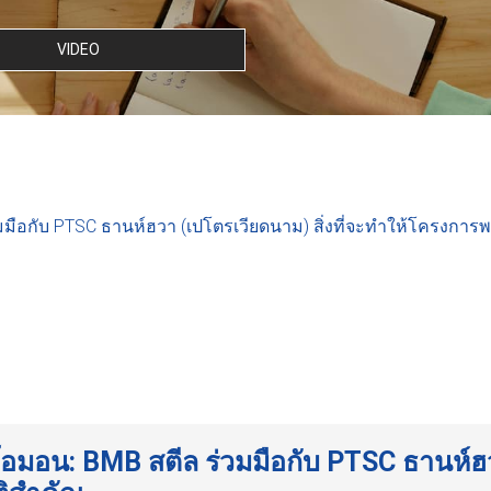
VIDEO
วมมือกับ PTSC ธานห์ฮวา (เปโตรเวียดนาม) สิ่งที่จะทำให้โครงกา
 โอมอน: BMB สตีล ร่วมมือกับ PTSC ธานห์ฮวา