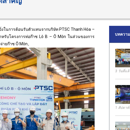
ิสำคัญ
่างยิ่งในการต้อนรับตัวแทนจากบริษัท PTSC Thanh Hóa –
บทความล
 สำหรับโครงการท่อก๊าซ Lô B – Ô Môn ในส่วนของการ
จกจ่ายก๊าซ Ô Môn。
3 วันที่แล้
1 สัปดาห์ท