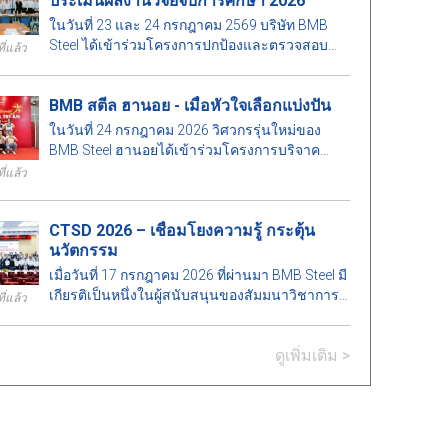
ประเมินผลงานวิจัยจบการศึกษา 2026
ในวันที่ 23 และ 24 กรกฎาคม 2569 บริษัท BMB
Steel ได้เข้าร่วมโครงการปกป้องและตรวจสอบ
ี่แล้ว
โปรเจกต์จบการศึกษาวิศวกรรมโยธาและ
วิศวกรรมการจัดการก่อสร้างประจำปี 2569 ซึ่งจัด
BMB สตีล ฮานอย - เมื่อหัวใจเลือกแบ่งปัน
โดยคณะสถาปัตยกรรมศาสตร์ มหาวิทยาลัย
สถาปัตยกรรมเมืองโฮจิมินห์ การดำเนินกิจกรรมนี้
ในวันที่ 24 กรกฎาคม 2026 วิศวกรรุ่นใหม่ของ
มีความหมายเพื่อสร้างความสัมพันธ์ระหว่าง
BMB Steel ฮานอยได้เข้าร่วมโครงการบริจาค
สถาบันการศึกษาและภาคธุรกิจ รวมทั้งเป็นการ
เลือดอาสาที่โรงพยาบาลโลหิตวิทยากลาง ซึ่งมี
ี่แล้ว
ช่วยยกระดับคุณภาพการศึกษาเพื่อตอบสนองความ
ส่วนช่วยในการกระจายจิตวิญญาณแห่งความรัก
ต้องการพัฒนาของอุตสาหกรรมก่อสร้าง.
และความรับผิดชอบต่อสังคม.
CTSD 2026 – เชื่อมโยงความรู้ กระตุ้น
นวัตกรรม
เมื่อวันที่ 17 กรกฎาคม 2026 ที่ผ่านมา BMB Steel มี
เกียรติเป็นหนึ่งในผู้สนับสนุนของสัมมนาวิชาการ
ี่แล้ว
"เทคโนโลยีก่อสร้างเพื่อการพัฒนาอย่างยั่งยืน –
Construction Technologies for Sustainable
ดูเพิ่มเติม >
Development 2026 (CTSD 2026)" ซึ่งจัดโดยภาค
วิชาวิศวกรรมโยธา มหาวิทยาลัยสถาปัตยกรรม
เมืองโฮจิมินห์.