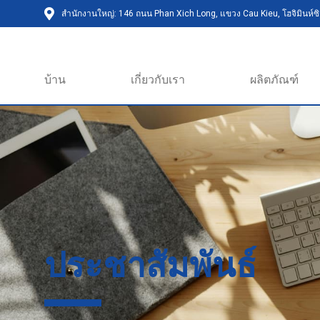
สำนักงานใหญ่: 146 ถนน Phan Xich Long, แขวง Cau Kieu, โฮจิมินห์ซิต
บ้าน
เกี่ยวกับเรา
ผลิตภัณฑ์
ประชาสัมพันธ์