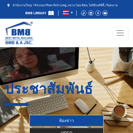
สำนักงานใหญ่: 146 ถนน Phan Xich Long, แขวง Cau Kieu, โฮจิมินห์ซิตี้, เวียดนาม
BMB LIBRARY
ประชาสัมพันธ์
ห้องข่าว