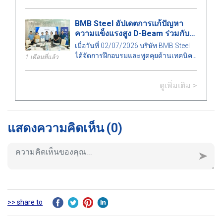
ของสัมมนาวิชาการ "เทคโนโลยีก่อสร้าง
เพื่อการพัฒนาอย่างยั่งยืน –
BMB Steel อัปเดตการแก้ปัญหา
Construction Technologies for
ความแข็งแรงสูง D-Beam ร่วมกับ
Sustainable Development 2026 (CTSD
กลุ่มบริษัท Okaya
2026)" ซึ่งจัดโดยภาควิชาวิศวกรรม
เมื่อวันที่ 02/07/2026 บริษัท BMB Steel
โยธา มหาวิทยาลัยสถาปัตยกรรมเมืองโฮ
ได้จัดการฝึกอบรมและพูดคุยด้านเทคนิค
1 เดือนที่แล้ว
จิมินห์.
กับกลุ่มบริษัท Okaya เกี่ยวกับโซลูชัน
โครงสร้าง D-Beam – เทคโนโลยีคาน
ดูเพิ่มเติม >
เหล็กที่รวมกับพื้นคอนกรีตอัดแรง
(Hollow Core) ที่ได้รับการพัฒนาบนพื้น
ฐานการประดิษฐ์ของ SGBS (Smart
Green Building System PTE LTD).
แสดงความคิดเห็น
(0)
>> share to