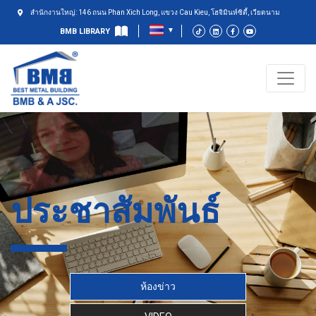
สำนักงานใหญ่: 146 ถนน Phan Xich Long, แขวง Cau Kieu, โฮจิมินห์ซิตี้, เวียดนาม
BMB LIBRARY
ประชาสัมพันธ์
ห้องข่าว