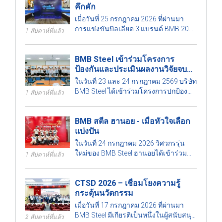
คึกคัก
เมื่อวันที่ 25 กรกฎาคม 2026 ที่ผ่านมา
การแข่งขันบิลเลียด 3 แบรนด์ BMB 2026
1 สัปดาห์ที่แล้ว
ได้จัดขึ้นในบรรยากาศที่คึกคัก มีผู้เข้า
ร่วมจำนวนมากทั้งเจ้าหน้าที่และแขกผู้มี
BMB Steel เข้าร่วมโครงการ
เกียรติ.
ป้องกันและประเมินผลงานวิจัยจบ
การศึกษา 2026
ในวันที่ 23 และ 24 กรกฎาคม 2569 บริษัท
BMB Steel ได้เข้าร่วมโครงการปกป้อง
1 สัปดาห์ที่แล้ว
และตรวจสอบโปรเจกต์จบการศึกษา
วิศวกรรมโยธาและวิศวกรรมการจัดการ
BMB สตีล ฮานอย - เมื่อหัวใจเลือก
ก่อสร้างประจำปี 2569 ซึ่งจัดโดยคณะ
แบ่งปัน
สถาปัตยกรรมศาสตร์ มหาวิทยาลัย
สถาปัตยกรรมเมืองโฮจิมินห์ การดำเนิน
ในวันที่ 24 กรกฎาคม 2026 วิศวกรรุ่น
กิจกรรมนี้มีความหมายเพื่อสร้างความ
ใหม่ของ BMB Steel ฮานอยได้เข้าร่วม
1 สัปดาห์ที่แล้ว
สัมพันธ์ระหว่างสถาบันการศึกษาและ
โครงการบริจาคเลือดอาสาที่โรงพยาบาล
ภาคธุรกิจ รวมทั้งเป็นการช่วยยกระดับ
โลหิตวิทยากลาง ซึ่งมีส่วนช่วยในการก
คุณภาพการศึกษาเพื่อตอบสนองความ
CTSD 2026 – เชื่อมโยงความรู้
ระจายจิตวิญญาณแห่งความรักและความ
ต้องการพัฒนาของอุตสาหกรรมก่อสร้าง.
กระตุ้นนวัตกรรม
รับผิดชอบต่อสังคม.
เมื่อวันที่ 17 กรกฎาคม 2026 ที่ผ่านมา
BMB Steel มีเกียรติเป็นหนึ่งในผู้สนับสนุน
2 สัปดาห์ที่แล้ว