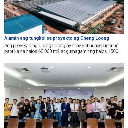
Alamin ang tungkol sa proyekto ng Cheng Loong
Ang proyekto ng Cheng Loong ay may kabuuang lugar ng
pabrika na halos 63,000 m2 at gumagamit ng halos 1500
kabuuang tonelada ng bakal. Ito ay isa sa mga tipikal na
proyekto na may malaking kahalagahan sa pagpapaunlad
ng pangunahing ekonomiya ng timog na rehiyon.