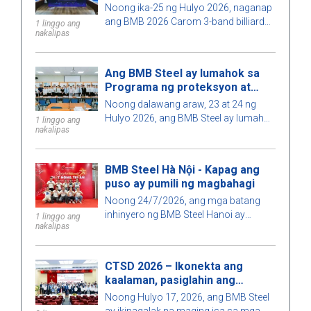
Noong ika-25 ng Hulyo 2026, naganap
ang BMB 2026 Carom 3-band billiards
1 linggo ang
nakalipas
tournament sa masiglang kapaligiran
na may partisipasyon ng maraming
mga kawani at panauhin.
Ang BMB Steel ay lumahok sa
Programa ng proteksyon at
pagsusuri ng mga proyekto ng
Noong dalawang araw, 23 at 24 ng
pagtatapos sa 2026.
Hulyo 2026, ang BMB Steel ay lumahok
1 linggo ang
nakalipas
sa Programa ng proteksyon at
pagsusuri ng mga proyekto sa
pagtatapos ng Inhinyero sa
BMB Steel Hà Nội - Kapag ang
Konstruksiyon at Inhinyero sa
puso ay pumili ng magbahagi
Pamamahala ng Konstruksiyon para
Noong 24/7/2026, ang mga batang
sa taong 2026 na inorganisa ng
inhinyero ng BMB Steel Hanoi ay
Kolehiyo ng Konstruksiyon, Paaralan
1 linggo ang
nakalipas
lumahok sa programang boluntaryong
ng Arkitektura ng Lungsod. Ho Chi
donasyon ng dugo sa Pambansang
Minh. Ito ay isang makabuluhang
Ospital ng Hematology, nag-aambag
aktibidad upang palakasin ang
CTSD 2026 – Ikonekta ang
sa pagpapalaganap ng diwa ng
ugnayan sa pagitan ng paaralan at
kaalaman, pasiglahin ang
pagkawanggawa at responsibilidad sa
negosyo, habang isinasagawa ang
inobasyon
Noong Hulyo 17, 2026, ang BMB Steel
komunidad.
kontribusyon sa pagpapabuti ng