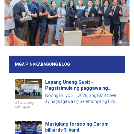
MGA PINAKABAGONG BLOG
Lapang Unang Gupit -
Pagsisimula ng paggawa ng
istruktura ng Pipe Rack para sa
Noong Hulyo 31, 2026, ang BMB Steel
kontrata T08, proyekto ng Long
ay nagsagawa ng Seremonya ng First
21 oras ang
Phú 1 Power Plant
nakalipas
Cut para sa bahagi ng estruktura ng
Pipe Rack sa kontratang T08, proyekto
ng Power Plant na Long Phú 1.
Masiglang torneo ng Carom
billiards 3-band