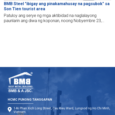
BMB Steel "ibigay ang pinakamahusay na pagsubok" sa
Son Tien tourist area
Patuloy ang serye ng mga aktibidad na naglalayong
paunlarin ang diwa ng koponan, noong Nobyembre 23,
2024, nag-organisa ang BMB Steel's Ho Chi Minh office ng
isang team-building event para sa lahat ng tauhan ng
opisina at pabrika sa Son Tien tourist area.
HCMC PUNONG TANGGAPAN
146 Phan Xich Long Street, Cau Kieu Ward, Lungsod ng Ho Chi Minh,
Vietnam