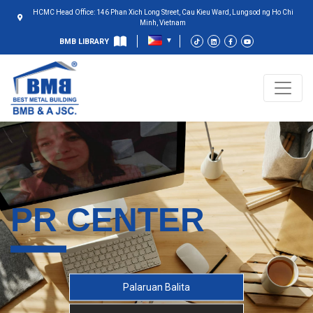
HCMC Head Office: 146 Phan Xich Long Street, Cau Kieu Ward, Lungsod ng Ho Chi
Minh, Vietnam
BMB LIBRARY
PR CENTER
Palaruan Balita