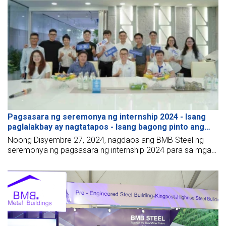
Pagsasara ng seremonya ng internship 2024 - Isang
paglalakbay ay nagtatapos - Isang bagong pinto ang
bumubukas
Noong Disyembre 27, 2024, nagdaos ang BMB Steel ng
seremonya ng pagsasara ng internship 2024 para sa mga
talentadong intern. Ibinahagi ng mga estudyante ang taos-
pusong mga salitang pasasalamat sa seremonya kasama
ang kanilang mga guro.