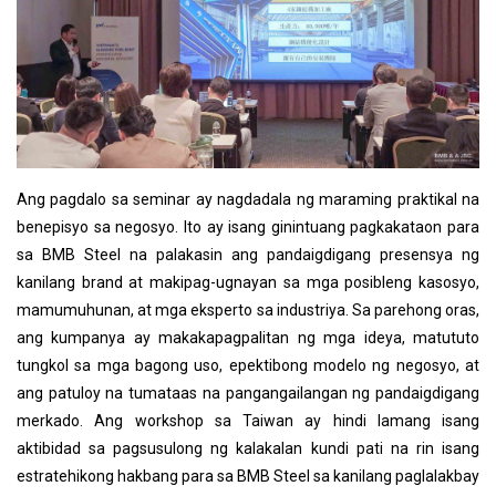
Ang pagdalo sa seminar ay nagdadala ng maraming praktikal na
benepisyo sa negosyo. Ito ay isang ginintuang pagkakataon para
sa BMB Steel na palakasin ang pandaigdigang presensya ng
kanilang brand at makipag-ugnayan sa mga posibleng kasosyo,
mamumuhunan, at mga eksperto sa industriya. Sa parehong oras,
ang kumpanya ay makakapagpalitan ng mga ideya, matututo
tungkol sa mga bagong uso, epektibong modelo ng negosyo, at
ang patuloy na tumataas na pangangailangan ng pandaigdigang
merkado. Ang workshop sa Taiwan ay hindi lamang isang
aktibidad sa pagsusulong ng kalakalan kundi pati na rin isang
estratehikong hakbang para sa BMB Steel sa kanilang paglalakbay