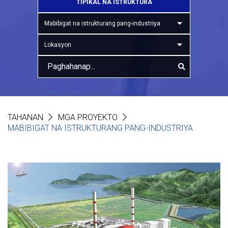
TIPIKAL NA ISTRUKTURA
Mabibigat na istrukturang pang-industriya
Lokasyon
TAHANAN
MGA PROYEKTO
MABIBIGAT NA ISTRUKTURANG PANG-INDUSTRIYA