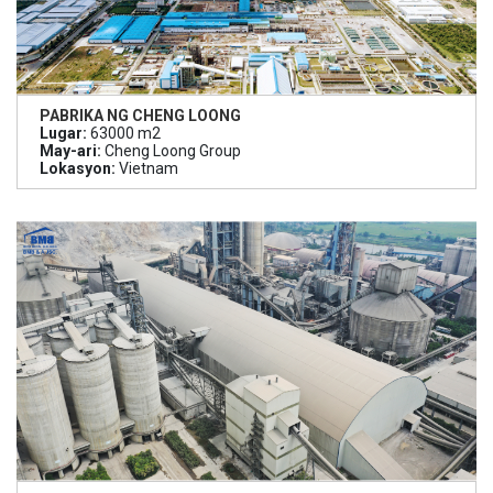
PABRIKA NG CHENG LOONG
Lugar:
63000 m2
May-ari:
Cheng Loong Group
Lokasyon:
Vietnam