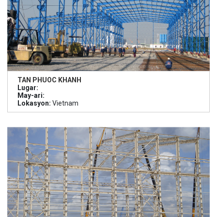
TAN PHUOC KHANH
Lugar:
May-ari:
Lokasyon:
Vietnam