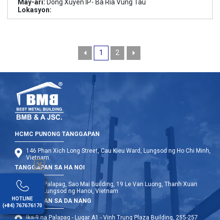
May-ari:
Dong Xuyen IP- Ba Ria Vung Tau
Lokasyon:
1
2
HCMC PUNONG TANGGAPAN
146 Phan Xich Long Street, Cau Kieu Ward, Lungsod ng Ho Chi Minh,
Vietnam
TANGGAPAN SA HA NOI
Ika-12 Palapag, Sao Mai Building, 19 Le Van Luong, Thanh Xuan
Ward, Lungsod ng Hanoi, Vietnam
HOTLINE
TANGGAPAN SA DA NANG
(+84) 767676170
Ika-9 na Palapag - Lugar A1 - Vinh Trung Plaza Building, 255-257