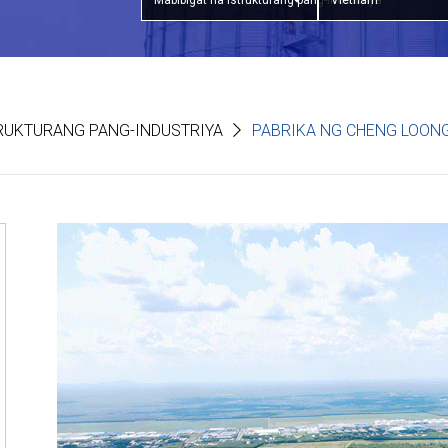
Mabibigat na istrukturang pang-industriya
Vietnam
TRUKTURANG PANG-INDUSTRIYA
PABRIKA NG CHENG LOON