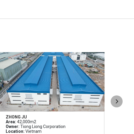
ZHONG JU
SLP
Area:
42,000m2
Area
Owner:
Tiong Liong Corporation
Owne
Location:
Vietnam
Loca