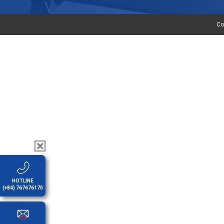
Co
HOTLINE
(+84) 767676170