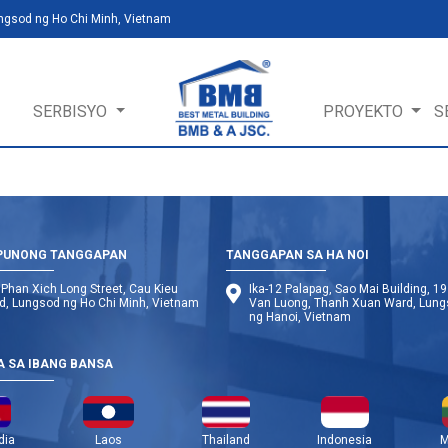
ungsod ng Ho Chi Minh, Vietnam
SERBISYO
PROYEKTO
S
PUNONG TANGGAPAN
TANGGAPAN SA HA NOI
Phan Xich Long Street, Cau Kieu
Ika-12 Palapag, Sao Mai Building, 19
d, Lungsod ng Ho Chi Minh, Vietnam
Van Luong, Thanh Xuan Ward, Lun
ng Hanoi, Vietnam
A SA IBANG BANSA
dia
Laos
Thailand
Indonesia
M