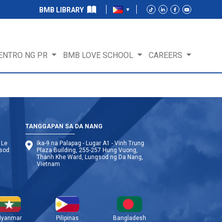
BMB LIBRARY
ENTRO NG PR
BMB LOVE SCHOOL
CAREERS
TANGGAPAN SA DA NANG
 Le
Ika-9 na Palapag - Lugar A1 - Vinh Trung
gsod
Plaza Building, 255-257 Hung Vuong,
Thanh Khe Ward, Lungsod ng Da Nang,
Vietnam
yanmar
Pilipinas
Bangladesh