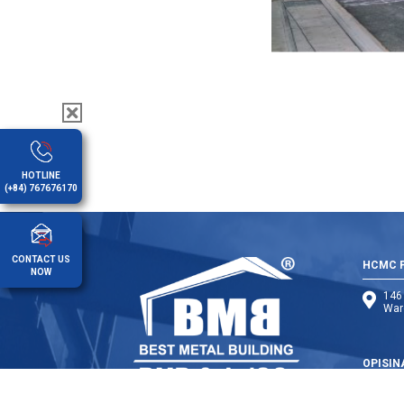
HOTLINE
(+84) 767676170
CONTACT US
HCMC 
NOW
146 
War
OPISIN