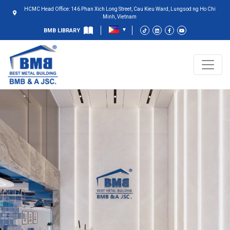
HCMC Head Office: 146 Phan Xich Long Street, Cau Kieu Ward, Lungsod ng Ho Chi
Minh, Vietnam
BMB LIBRARY