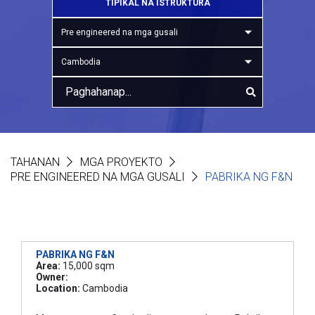
TIPIKAL NA ISTRUKTURA
Pre engineered na mga gusali
Cambodia
TAHANAN
MGA PROYEKTO
PRE ENGINEERED NA MGA GUSALI
PABRIKA NG F&N
PABRIKA NG F&N
Area:
15,000 sqm
Owner:
Location:
Cambodia