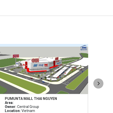
PUMUNTA MALL THAI NGUYEN
PUM
Area:
Area
Owner:
Central Group
Owne
Location:
Vietnam
Loca