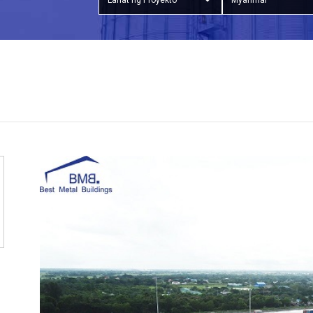
Lahat ng Proyekto
Myanmar