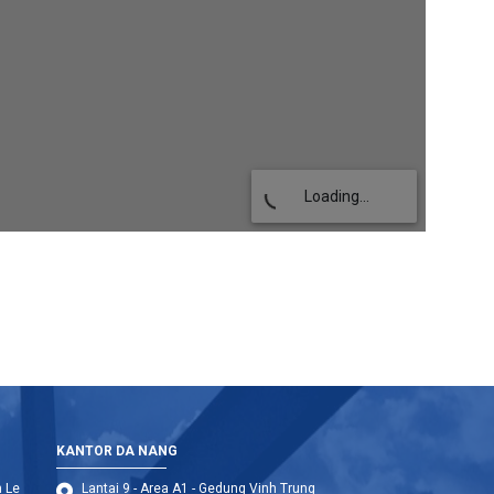
Loading...
Finished
Error
KANTOR DA NANG
n Le
Lantai 9 - Area A1 - Gedung Vinh Trung