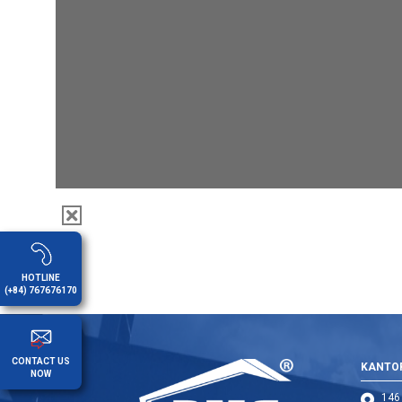
HOTLINE
(+84) 767676170
CONTACT US
KANTO
NOW
146