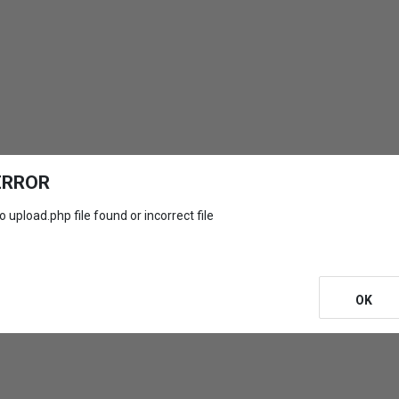
ERROR
o upload.php file found or incorrect file
OK