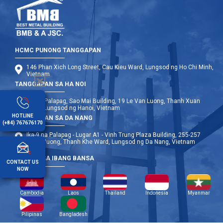
HCMC PUNONG TANGGAPAN
146 Phan Xich Long Street, Cau Kieu Ward, Lungsod ng Ho Chi Minh,
Vietnam
TANGGAPAN SA HA NOI
Ika-12 Palapag, Sao Mai Building, 19 Le Van Luong, Thanh Xuan
Ward, Lungsod ng Hanoi, Vietnam
HOTLINE
TANGGAPAN SA DA NANG
(+84) 767676170
Ika-9 na Palapag - Lugar A1 - Vinh Trung Plaza Building, 255-257
Hung Vuong, Thanh Khe Ward, Lungsod ng Da Nang, Vietnam
OPISINA SA IBANG BANSA
CONTACT US
NOW
Cambodia
Laos
Thailand
Indonesia
Myanmar
Pilipinas
Bangladesh