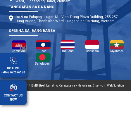
Ward, Lungsod ng Hanoi, Vietnam
TANGGAPAN SA DA NANG
Ika-9 na Palapag - Lugar A1 - Vinh Trung Plaza Building, 255-257
Hung Vuong, Thanh Khe Ward, Lungsod ng Da Nang, Vietnam
OPISINA SA IBANG BANSA
Cambodia
Laos
Thailand
Indonesia
Myanmar
Pilipinas
Bangladesh
HOTLINE
(+84) 767676170
Copyright © 2014 BMB Steel. Lahat ng Karapatan ay Nakalaan. Disenyo ni Web Solution
CONTACT US
NOW