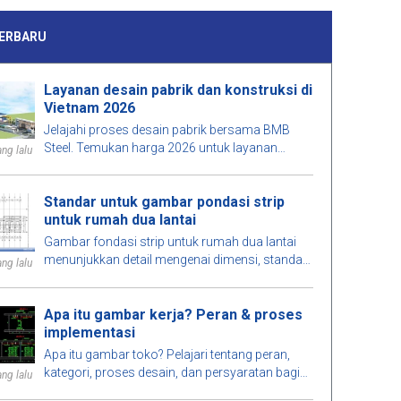
ERBARU
Layanan desain pabrik dan konstruksi di
Vietnam 2026
Jelajahi proses desain pabrik bersama BMB
Steel. Temukan harga 2026 untuk layanan
ng lalu
desain dan konstruksi pabrik yang dirancang
untuk memaksimalkan ruang, menekan biaya,
Standar untuk gambar pondasi strip
dan memastikan kualitas konstruksi yang
untuk rumah dua lantai
tinggi.
Gambar fondasi strip untuk rumah dua lantai
menunjukkan detail mengenai dimensi, standar
ng lalu
desain, dan persyaratan teknis, yang membantu
memastikan konstruksi yang aman.
Apa itu gambar kerja? Peran & proses
implementasi
Apa itu gambar toko? Pelajari tentang peran,
kategori, proses desain, dan persyaratan bagi
ng lalu
insinyur saat menerapkan gambar toko dalam