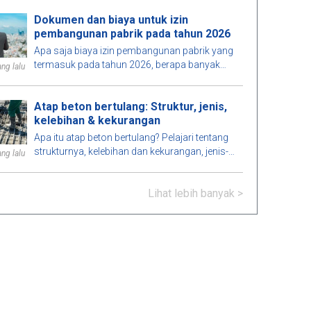
konstruksi.
Dokumen dan biaya untuk izin
pembangunan pabrik pada tahun 2026
Apa saja biaya izin pembangunan pabrik yang
termasuk pada tahun 2026, berapa banyak
ng lalu
yang harus dianggarkan, waktu pemrosesan,
dan lembaga mana yang mengeluarkan izin?
Atap beton bertulang: Struktur, jenis,
Temukan jawabannya di sini.
kelebihan & kekurangan
Apa itu atap beton bertulang? Pelajari tentang
strukturnya, kelebihan dan kekurangan, jenis-
ng lalu
jenisnya, aplikasi dalam konstruksi, dan catatan
penting untuk pemasangan yang tepat.
Lihat lebih banyak >