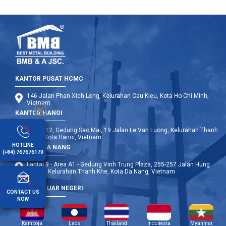
KANTOR PUSAT HCMC
146 Jalan Phan Xich Long, Kelurahan Cau Kieu, Kota Ho Chi Minh,
Vietnam
KANTOR HANOI
Lantai 12, Gedung Sao Mai, 19 Jalan Le Van Luong, Kelurahan Thanh
Xuan, Kota Hanoi, Vietnam
HOTLINE
KANTOR DA NANG
(+84) 767676170
Lantai 9 - Area A1 - Gedung Vinh Trung Plaza, 255-257 Jalan Hung
Vuong, Kelurahan Thanh Khe, Kota Da Nang, Vietnam
CABANG LUAR NEGERI
CONTACT US
NOW
Kamboja
Laos
Thailand
Indonesia
Myanmar