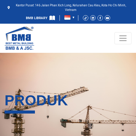
Kantor Pusat: 146 Jalan Phan Xich Long, Kelurahan Cau Kieu, Kota Ho Chi Minh,
Vietnam
BMB LIBRARY
PRODUK