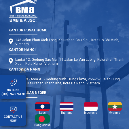
KANTOR PUSAT HCMC
146 Jalan Phan Xich Long, Kelurahan Cau Kieu, Kota Ho Chi Minh,
Vietnam
KANTOR HANOI
Lantai 12, Gedung Sao Mai, 19 Jalan Le Van Luong, Kelurahan Thanh
Xuan, Kota Hanoi, Vietnam
KANTOR DA NANG
Lantai 9 - Area A1 - Gedung Vinh Trung Plaza, 255-257 Jalan Hung
Vuong, Kelurahan Thanh Khe, Kota Da Nang, Vietnam
HOTLINE
CABANG LUAR NEGERI
(+84) 767676170
Kamboja
Laos
Thailand
Indonesia
Myanmar
CONTACT US
NOW
Filipina
Bangladesh