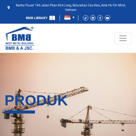
Kantor Pusat: 146 Jalan Phan Xich Long, Kelurahan Cau Kieu, Kota Ho Chi Minh,
Vietnam
BMB LIBRARY
PRODUK