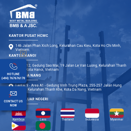
KANTOR PUSAT HCMC
146 Jalan Phan Xich Long, Kelurahan Cau Kieu, Kota Ho Chi Minh,
Vietnam
KANTOR HANOI
Lantai 12, Gedung Sao Mai, 19 Jalan Le Van Luong, Kelurahan Thanh
Xuan, Kota Hanoi, Vietnam
HOTLINE
KANTOR DA NANG
(+84) 767676170
Lantai 9 - Area A1 - Gedung Vinh Trung Plaza, 255-257 Jalan Hung
Vuong, Kelurahan Thanh Khe, Kota Da Nang, Vietnam
CABANG LUAR NEGERI
CONTACT US
NOW
Kamboja
Laos
Thailand
Indonesia
Myanmar