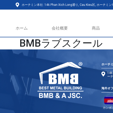
ホーチミン本社: 146 Phan Xich Long通り, Cau Kieu区, ホーチミ
ホーム
会社概要
商品
BMBラブスクール
ホーチ
146
ーチ
海外オ
カンボ