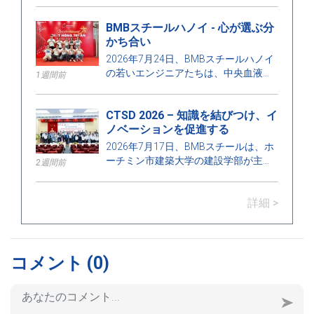
学および建設管理工学の卒業プロジェ
BMBスチールハノイ - 心が選ぶ分
クト保護プログラムに参加しました。
かち合い
これは学校と企業のつながりを強化
し、建設業界の発展要求に応えるため
2026年7月24日、BMBスチールハノイ
に教育の質を向上させる意義深い活動
の若いエンジニアたちは、中央血液学
1週間前
です。
病院での献血ボランティアプログラム
に参加し、地域社会への思いやりと責
CTSD 2026 – 知識を結びつけ、イ
任の精神を広めることに貢献しまし
ノベーションを促進する
た。
2026年7月17日、BMBスチールは、ホ
ーチミン市建築大学の建設学部が主催
2週間前
する科学セミナー「持続可能な開発の
ための建設技術 – Construction
詳細 >
Technologies for Sustainable
Development 2026 (CTSD 2026)」のス
ポンサーの一つとして名誉を受けまし
た。
コメント
(0)