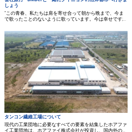
しょう
"この青春、私たちは肩を寄せ合って朝から晩まで、今ま
で歌ったことのないように歌っています。今は幸せです;
明日は誰が分かる？ 夏が来ました、ハニー、夏が来まし
た。" 時代の歌 青年 - DJ ミン・チー 皆さん、一緒に歌
い、私たちと一緒に楽しみましょう！
タンコン繊維工場について
現代の工業団地に必要なすべての要素を結集したホアファ
イ工業団地は、ホアファイ株式会社が投資し、国内外の企