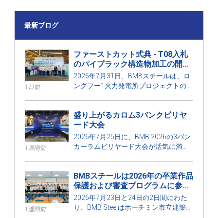
最新ブログ
ファーストカット式典 - T08入札
のパイプラック構造物加工の開
始、ロンフー1火力発電所プロジ
2026年7月31日、BMBスチールは、ロ
ェクト
ングフー1火力発電所プロジェクトの
1日前
T08契約に属するパイプラックの構造
物に対するファーストカット式典を開
盛り上がるカロム3バンクビリヤ
催しました。
ード大会
2026年7月25日に、BMB 2026の3バン
カーラムビリヤード大会が活気に満ち
1週間前
た雰囲気の中で、多くの職員やゲスト
の参加を得て開催されました。
BMBスチールは2026年の卒業作品
保護および審査プログラムに参加
しました
2026年7月23日と24日の2日間にわた
り、BMB Steelはホーチミン市立建築大
1週間前
学の建築学部が主催する2026年建設工