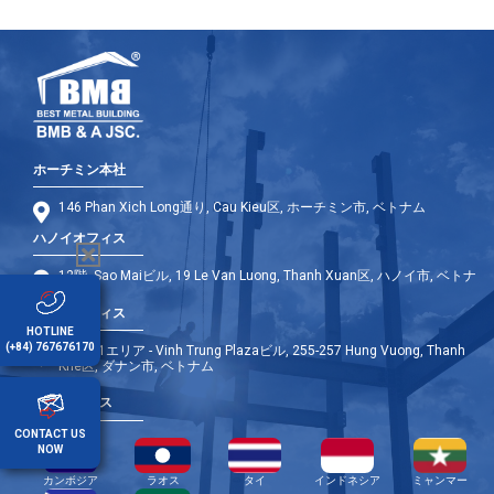
ホーチミン本社
146 Phan Xich Long通り, Cau Kieu区, ホーチミン市, ベトナム
ハノイオフィス
12階, Sao Maiビル, 19 Le Van Luong, Thanh Xuan区, ハノイ市, ベトナ
ム
ダナンオフィス
HOTLINE
(+84) 767676170
9階 - A1エリア - Vinh Trung Plazaビル, 255-257 Hung Vuong, Thanh
Khe区, ダナン市, ベトナム
海外オフィス
CONTACT US
NOW
カンボジア
ラオス
タイ
インドネシア
ミャンマー