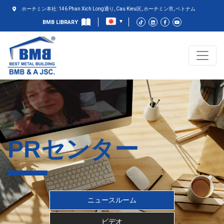
ホーチミン本社: 146 Phan Xich Long通り, Cau Kieu区, ホーチミン市, ベトナム
BMB LIBRARY
PRセンター
ニュースルーム
ビデオ