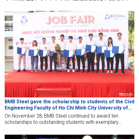
業にとって、ヴィンロンでの投資機会を求める際の理想的
な場所の一つと考えられています。「タインコン繊維工
場」というプロジェクトは、ホアファイ工業団地でタイン
コン繊維衣料投資商業株式会社が選んだプロジェクトの一
つでもあります。以下は「タインコン繊維工場」プロジェ
クトに関する詳細な記事です。
BMB Steel gave the scholarship to students of the Civil
Engineering Faculty of Ho Chi Minh City University of
Technology
On November 28, BMB Steel continued to award ten
scholarships to outstanding students with exemplary
academic achievements of the Faculty of Construction of
Ho Chi Minh City University of Technology