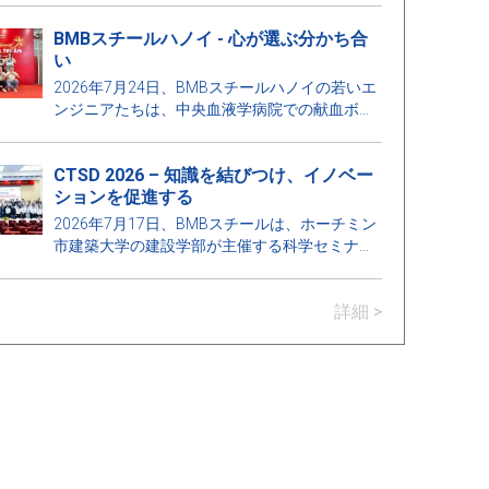
業プロジェクト保護プログラムに参加しまし
BMBスチールハノイ - 心が選ぶ分かち合
た。これは学校と企業のつながりを強化し、建
い
設業界の発展要求に応えるために教育の質を向
上させる意義深い活動です。
2026年7月24日、BMBスチールハノイの若いエ
ンジニアたちは、中央血液学病院での献血ボラ
ンティアプログラムに参加し、地域社会への思
いやりと責任の精神を広めることに貢献しまし
CTSD 2026 – 知識を結びつけ、イノベー
た。
ションを促進する
2026年7月17日、BMBスチールは、ホーチミン
市建築大学の建設学部が主催する科学セミナー
「持続可能な開発のための建設技術 –
Construction Technologies for Sustainable
詳細 >
Development 2026 (CTSD 2026)」のスポンサー
の一つとして名誉を受けました。