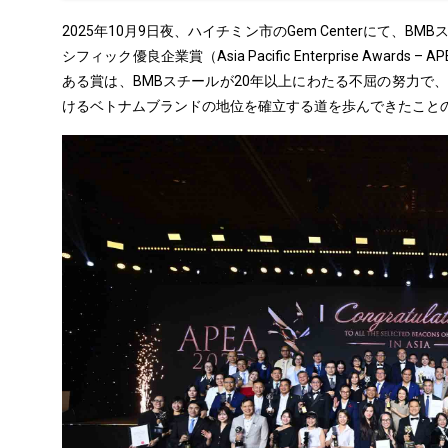
2025年10月9日夜、ハイチミン市のGem Centerにて、BMBスチ
シフィック優良企業賞（Asia Pacific Enterprise Aw
ある賞は、BMBスチールが20年以上にわたる不屈の努力で
けるベトナムブランドの地位を確立する道を歩んできたこと