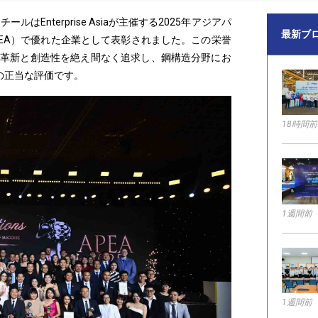
ールはEnterprise Asiaが主催する2025年アジアパ
最新ブ
ards – APEA）で優れた企業として表彰されました。この栄誉
、革新と創造性を絶え間なく追求し、鋼構造分野にお
の正当な評価です。
18時間前
1週間前
1週間前