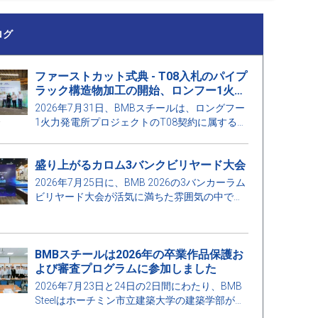
ログ
ファーストカット式典 - T08入札のパイプ
ラック構造物加工の開始、ロンフー1火力
発電所プロジェクト
2026年7月31日、BMBスチールは、ロングフー
1火力発電所プロジェクトのT08契約に属するパ
イプラックの構造物に対するファーストカット
式典を開催しました。
盛り上がるカロム3バンクビリヤード大会
2026年7月25日に、BMB 2026の3バンカーラム
ビリヤード大会が活気に満ちた雰囲気の中で、
多くの職員やゲストの参加を得て開催されまし
た。
BMBスチールは2026年の卒業作品保護お
よび審査プログラムに参加しました
2026年7月23日と24日の2日間にわたり、BMB
Steelはホーチミン市立建築大学の建築学部が主
催する2026年建設工学および建設管理工学の卒