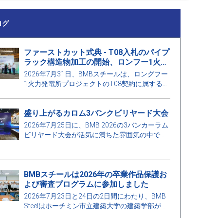
ログ
ファーストカット式典 - T08入札のパイプ
ラック構造物加工の開始、ロンフー1火力
発電所プロジェクト
2026年7月31日、BMBスチールは、ロングフー
1火力発電所プロジェクトのT08契約に属するパ
イプラックの構造物に対するファーストカット
式典を開催しました。
盛り上がるカロム3バンクビリヤード大会
2026年7月25日に、BMB 2026の3バンカーラム
ビリヤード大会が活気に満ちた雰囲気の中で、
多くの職員やゲストの参加を得て開催されまし
た。
BMBスチールは2026年の卒業作品保護お
よび審査プログラムに参加しました
2026年7月23日と24日の2日間にわたり、BMB
Steelはホーチミン市立建築大学の建築学部が主
催する2026年建設工学および建設管理工学の卒