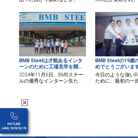
BMB Love School、BMB
の経済の発展に大
Steel、CBC建設会社は「子供
し、国内外のビジ
たちに早いお正月」をムオン
通じてコミュニテ
バムⅡ小学校（ソンラ省）に
ランドを促進する
届けました。
を称えるためのも
BMB Steelは才能あるインタ
BMB Steelの19
ーンのために工場見学を開催
めでとうございま
しています
2024年11月6日、BMBスチー
今日のような強いB
ルの優秀なインターン生たち
ために、最初の一
は、BMBスチールとホンナム
した日における「
工場を訪れる機会を得まし
BMBを思い出しま
た。
年、BMBは19歳
い年齢、新しい健
エネルギー—BMB
くなり、みんなか
ことを願っていま
HOTLINE
(+84) 767676170
日おめでとう、BM