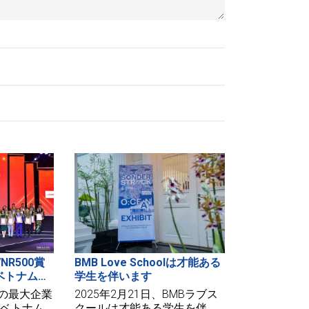
NR500賞
BMB Love Schoolは才能ある
のベトナムの
学生を伴います
象的に登場
ナムの最大企業
2025年2月21日、BMBラブス
、ベトナム
クールは才能ある学生を伴