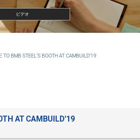
ビデオ
 TO BMB STEEL'S BOOTH AT CAMBUILD'19
OTH AT CAMBUILD'19