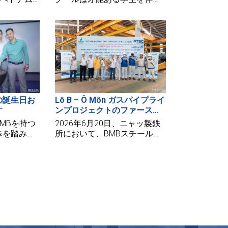
きく貢献
い、ディストリクト2のSANN
ネス契約を
プライベートアートハウスで
ィに企業ブ
O:Cean展を開催しました。
最大の企業
のです。
歳の誕生日お
Lô B – Ô Môn ガスパイプライ
す
ンプロジェクトのファースト
カットセレモニー：BMBスチ
MBを持つ
2026年6月20日、ニャッ製鉄
ールがPTSCタンホア（ペト
歩を踏み出
所において、BMBスチールは
ロベトナム）と共に国家の重
赤ちゃん」
PTSC Thanh Hóa株式会社の代
要エネルギープロジェクトを
しょう。今
表者を迎え、O Mon ガス供給
推進します。
になり、新し
センターのためのLô B のガス
康、新しい
導管プロジェクトのためのフ
がさらに強
ァーストカット式典に参加す
ら愛される
ることを光栄に思います。こ
す！お誕生
こでは、資材の供給、加工製
B！
造、そして鋼構造物の設置に
関する項目が含まれます。