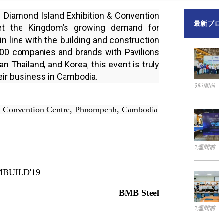
e Diamond Island Exhibition & Convention
最新ブ
t the Kingdom’s growing demand for
in line with the building and construction
300 companies and brands with Pavilions
wan Thailand, and Korea, this event is truly
heir business in Cambodia.
9時間前
& Convention Centre, Phnompenh, Cambodia
1週間前
BMB Steel
1週間前