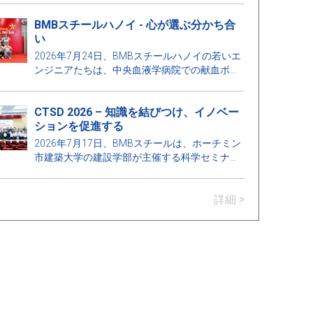
業プロジェクト保護プログラムに参加しまし
BMBスチールハノイ - 心が選ぶ分かち合
た。これは学校と企業のつながりを強化し、建
い
設業界の発展要求に応えるために教育の質を向
上させる意義深い活動です。
2026年7月24日、BMBスチールハノイの若いエ
ンジニアたちは、中央血液学病院での献血ボラ
ンティアプログラムに参加し、地域社会への思
いやりと責任の精神を広めることに貢献しまし
CTSD 2026 – 知識を結びつけ、イノベー
た。
ションを促進する
2026年7月17日、BMBスチールは、ホーチミン
市建築大学の建設学部が主催する科学セミナー
「持続可能な開発のための建設技術 –
Construction Technologies for Sustainable
詳細 >
Development 2026 (CTSD 2026)」のスポンサー
の一つとして名誉を受けました。