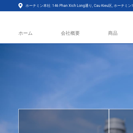
ホーチミン本社: 146 Phan Xich Long通り, Cau Kieu区, ホーチミ
ホーム
会社概要
商品