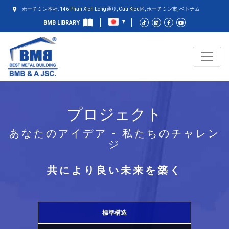
ホーチミン本社: 146 Phan Xich Long通り, Cau Kieu区, ホーチミン市, ベトナム
BMB LIBRARY
プロジェクト
あなたのアイデア - 私たちのチャレン
ジ
共により良い未来を築く
標準構造