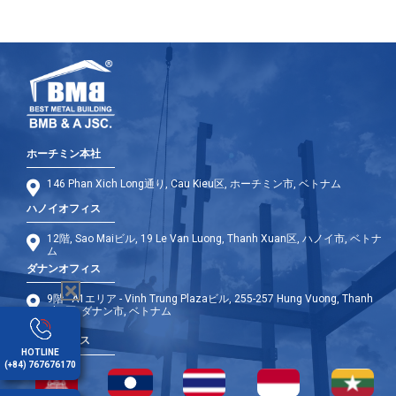
ホーチミン本社
146 Phan Xich Long通り, Cau Kieu区, ホーチミン市, ベトナム
ハノイオフィス
12階, Sao Maiビル, 19 Le Van Luong, Thanh Xuan区, ハノイ市, ベトナ
ム
ダナンオフィス
9階 - A1エリア - Vinh Trung Plazaビル, 255-257 Hung Vuong, Thanh
Khe区, ダナン市, ベトナム
海外オフィス
HOTLINE
(+84) 767676170