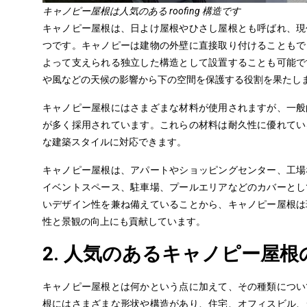
キャノピー屋根は人気のある roofing 構造です
キャノピー屋根は、日よけ屋根やひさし屋根とも呼ばれ、
現
つです
。キャノピーは建物の外壁に直接取り付けることもで
よって支えられる独立した構造として設置することも可能で
や風などの天候の影響から下の空間を保護する役割を果たし
キャノピー
屋根にはさまざまな材料が使用されますが、一般
が多く採用されています。これらの材料は耐久性に優れてい
な建築スタイルに対応できます。
キャノピー
屋根は、
アパートやショッピングセンター
、工場
イベントスペース、駐車場、プールエリアなどのカバーとし
いデザイン性を兼ね備えていることから、
キャノピー屋根
は
性と景観の向上にも貢献しています。
2. 人気のあるキャノピー屋
キャノピー屋根とは何かという点に加えて、その種類につい
根にはさまざまな形状や構造があり、住宅、オフィスビル、