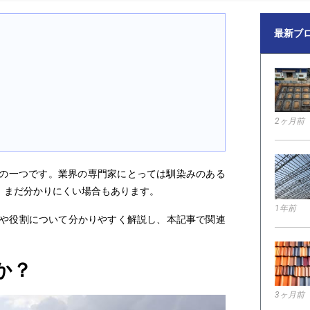
最新ブ
2ヶ月前
の一つです。業界の専門家にとっては馴染みのある
、まだ分かりにくい場合もあります。
1年前
や役割
について分かりやすく解説し、本記事で関連
途
か？
3ヶ月前