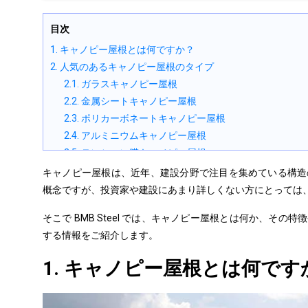
目次
1. キャノピー屋根とは何ですか？
2. 人気のあるキャノピー屋根のタイプ
2.1. ガラスキャノピー屋根
2.2. 金属シートキャノピー屋根
2.3. ポリカーボネートキャノピー屋根
2.4. アルミニウムキャノピー屋根
2.5. テンション膜キャノピー屋根
3. キャノピー屋根の利点と欠点
キャノピー屋根は、近年、
建設分野
で注目を集めている構造
3.1. キャノピー屋根の利点
概念ですが、投資家や建設にあまり詳しくない方にとっては
3.2. キャノピー屋根の欠点
そこで BMB Steel では、
キャノピー
屋根とは何か、
その特徴
4. プレエンジニアード鋼ビルにおけるキャノピー屋根の用
する情報をご紹介します。
5. キャノピー屋根のメンテナンス方法は？
1. キャノピー屋根とは何です