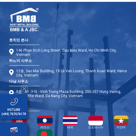
호치민 본사
146 Phan Xich Long Street, Cau Kieu Ward, Ho Chi Minh City,
Vietnam
하노이 사무소
12층, Sao Mai Building, 19 Le Van Luong, Thanh Xuan Ward, Hanoi
City, Vietnam
다낭 사무소
9층 - A1 구역 - Vinh Trung Plaza Building, 255-257 Hung Vuong,
Thanh Khe Ward, Da Nang City, Vietnam
해외 사무소
HOTLINE
(+84) 767676170
캄보디아
라오스
태국
인도네시아
미얀마