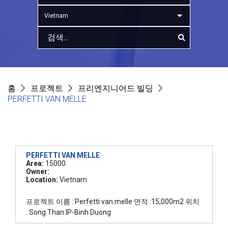
Vietnam
홈
프로젝트
프리엔지니어드 빌딩
PERFETTI VAN MELLE
PERFETTI VAN MELLE
Area:
15000
Owner:
Location:
Vietnam
프로젝트 이름 : Perfetti van melle 면적 :15,000m2 위치
: Song Than IP-Binh Duong